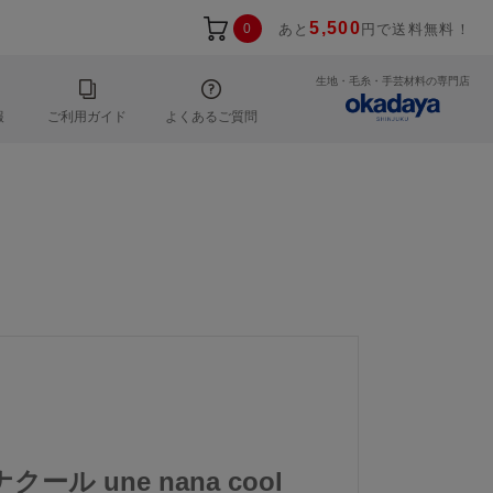
5,500
0
あと
円で送料無料！
生地・毛糸・手芸材料の専門店
報
ご利用ガイド
よくあるご質問
ール une nana cool