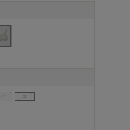
LL
3L