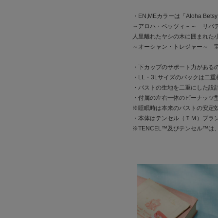
・EN,MEカラーは「Aloha Be
～アロハ・ベッツィ－～ リバ
人里離れたヤシの木に囲まれた
～オーシャン・トレジャー～ 
・下カップのサポート力がある
・LL・3Lサイズのバックは二
・バストの生地を二重にした設
・付属の左右一体のピーナッツ
※睡眠時は本来のバストの安定
・本体はテンセル（ＴＭ）ブラ
※TENCEL™及びテンセル™は、L