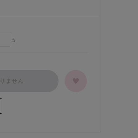
点
りません