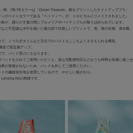
tsy」柄、OB,YEカラーは「Ocean Treasure」柄をプリントしたナイトアップブラ。
ティのベストセラーである『ベッツィー』が、トロピカルにリメイクされました。
小島や、踊りだす葉の間にプルメリアやパイナップルが散りばめられています。
宝など不思議な水中を描いた魅力的で目新しいプリントで、泡、海の生物、潜水艦、
ので、くつろぎタイムなど立位でのバストもここちよくささえられる構造。
重構造で安定感アップ。
計で、パッド受けにもなります。
型パッドを入れてご使用いただくと、急な宅配便対応などおうち時間も快適に過ごせ
効果が発揮されないため、パッドを外してご使用ください。
ンドの繊維混生地を使用しているので、やさしい肌ざわり。
enzing AGの商標です。