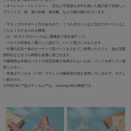
～オーシャン・トレジャー～ 宝など不思議な水中を描いた魅力的で目新しい
プリントで、泡、海の生物、潜水艦、などの柄が描かれています。
・下カップのサポート力があるので、くつろぎタイムなど立位でのバストもこ
こちよくささえられる構造。
・LL・3Lサイズのバックは二重構造で安定感アップ。
・バストの生地を二重にした設計で、パッド受けにもなります。
・付属の左右一体のピーナッツ型パッドを入れてご使用いただくと、急な宅配
便対応などおうち時間も快適に過ごせます。
※睡眠時は本来のバストの安定効果が発揮されないため、パッドを外してご使
用ください。
・本体はテンセル（ＴＭ）ブランドの繊維混生地を使用しているので、やさし
い肌ざわり。
※TENCEL™及びテンセル™は、Lenzing AGの商標です。