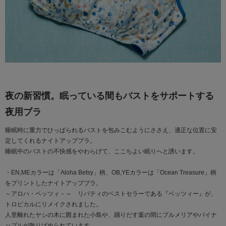
夜の新習慣。眠っている間もバストをサポートする
夜用ブラ
睡眠時に重力でひっぱられるバストを包みこむようにささえ、適正な位置に安
定してくれるナイトアップブラ。
睡眠中のバストの不快感をやわらげて、ここちよい眠りへと誘います。
・EN,MEカラーは「Aloha Betsy」柄、OB,YEカラーは「Ocean Treasure」柄
をプリントしたナイトアップブラ。
～アロハ・ベッツィ－～ リバティのベストセラーである『ベッツィー』が、
トロピカルにリメイクされました。
人里離れたヤシの木に囲まれた小島や、踊りだす葉の間にプルメリアやパイナ
ップルが散りばめられています。