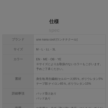
仕様
spec
ブランド
une nana cool [ウンナナクール]
サイズ
M・L・LL・3L
カラー
EN・ME・OB・YE
※サイズによりお取扱のないカラーもございます。
予めご了承ください。
素材
身生地:再生繊維(セルロース)95％, ポリウレタン5%
テープ部:ナイロン85％, ポリウレタン15%
詳細事項
パッド受けあり
パッドあり