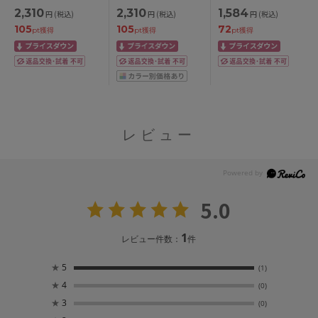
WITH LIBERTY
WITH LIBERTY
MADE WITH LIBERTY
2,310
2,310
1,584
円
(税込)
円
(税込)
円
(税込)
FABRIC ノンワイヤー
FABRIC ノンワイヤー
FABRIC ハラマキ付き
105
105
72
ブラ M/L/LL
ブラ M/L/LL
ショーツ ボーイレン
pt獲得
pt獲得
pt獲得
グスショーツ M/L
レビュー
5.0
1
レビュー件数：
件
★
5
(1)
★
4
(0)
★
3
(0)