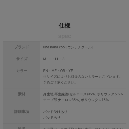
仕様
spec
ブランド
une nana cool [ウンナナクール]
サイズ
M・L・LL・3L
カラー
EN・ME・OB・YE
※サイズによりお取扱のないカラーもございます。
予めご了承ください。
素材
身生地:再生繊維(セルロース)95％, ポリウレタン5%
テープ部:ナイロン85％, ポリウレタン15%
詳細事項
パッド受けあり
パッドあり