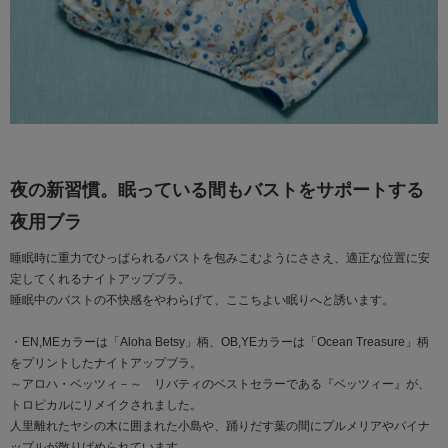
夜の新習慣。眠っている間もバストをサポートする
夜用ブラ
睡眠時に重力でひっぱられるバストを包みこむようにささえ、適正な位置に安
定してくれるナイトアップブラ。
睡眠中のバストの不快感をやわらげて、ここちよい眠りへと誘います。
・EN,MEカラーは「Aloha Betsy」柄、OB,YEカラーは「Ocean Treasure」柄
をプリントしたナイトアップブラ。
～アロハ・ベッツィ－～ リバティのベストセラーである『ベッツィー』が、
トロピカルにリメイクされました。
人里離れたヤシの木に囲まれた小島や、踊りだす葉の間にプルメリアやパイナ
ップルが散りばめられています。