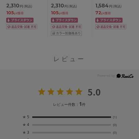
WITH LIBERTY
WITH LIBERTY
MADE WITH LIBERTY
2,310
2,310
1,584
円
(税込)
円
(税込)
円
(税込)
FABRIC ノンワイヤー
FABRIC ノンワイヤー
FABRIC ハラマキ付き
105
105
72
ブラ M/L/LL
ブラ M/L/LL
ショーツ ボーイレン
pt獲得
pt獲得
pt獲得
グスショーツ M/L
レビュー
5.0
1
レビュー件数：
件
★
5
(1)
★
4
(0)
★
3
(0)