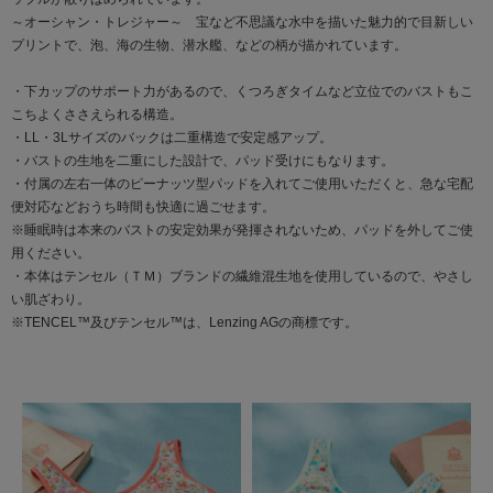
～オーシャン・トレジャー～ 宝など不思議な水中を描いた魅力的で目新しい
プリントで、泡、海の生物、潜水艦、などの柄が描かれています。
・下カップのサポート力があるので、くつろぎタイムなど立位でのバストもこ
こちよくささえられる構造。
・LL・3Lサイズのバックは二重構造で安定感アップ。
・バストの生地を二重にした設計で、パッド受けにもなります。
・付属の左右一体のピーナッツ型パッドを入れてご使用いただくと、急な宅配
便対応などおうち時間も快適に過ごせます。
※睡眠時は本来のバストの安定効果が発揮されないため、パッドを外してご使
用ください。
・本体はテンセル（ＴＭ）ブランドの繊維混生地を使用しているので、やさし
い肌ざわり。
※TENCEL™及びテンセル™は、Lenzing AGの商標です。