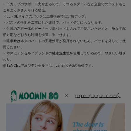
・下カップのサポート力があるので、くつろぎタイムなど立位でのバストもこ
こちよくささえられる構造。
・LL・3Lサイズのバックは二重構造で安定感アップ。
・バストの生地を二重にした設計で、パッド受けにもなります。
・付属の左右一体のピーナッツ型パッドを入れてご使用いただくと、急な宅配
便対応などおうち時間も快適に過ごせます。
※睡眠時は本来のバストの安定効果が発揮されないため、パッドを外してご使
用ください。
・本体はテンセル™ブランドの繊維混生地を使用しているので、やさしい肌ざ
わり。
※TENCEL™及びテンセル™は、Lenzing AGの商標です。