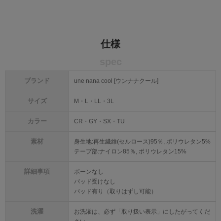
仕様
spec
ブランド
une nana cool [ウンナナクール]
サイズ
M・L・LL・3L
カラー
CR・GY・SX・TU
素材
身生地:再生繊維(セルロース)95％, ポリウレタン5%
テープ部:ナイロン85％, ポリウレタン15%
詳細事項
ボーンなし
パッド受けなし
パッド有り（取りはずし可能）
洗濯
お洗濯は、必ず「取り扱い表示」にしたがってくだ