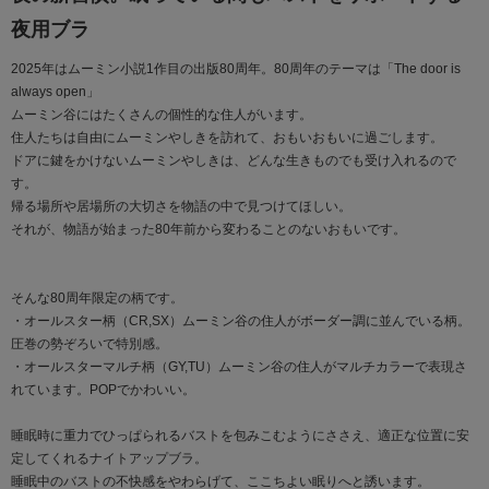
夜用ブラ
2025年はムーミン小説1作目の出版80周年。80周年のテーマは「The door is
always open」
ムーミン谷にはたくさんの個性的な住人がいます。
住人たちは自由にムーミンやしきを訪れて、おもいおもいに過ごします。
ドアに鍵をかけないムーミンやしきは、どんな生きものでも受け入れるので
す。
帰る場所や居場所の大切さを物語の中で見つけてほしい。
それが、物語が始まった80年前から変わることのないおもいです。
そんな80周年限定の柄です。
・オールスター柄（CR,SX）ムーミン谷の住人がボーダー調に並んでいる柄。
圧巻の勢ぞろいで特別感。
・オールスターマルチ柄（GY,TU）ムーミン谷の住人がマルチカラーで表現さ
れています。POPでかわいい。
睡眠時に重力でひっぱられるバストを包みこむようにささえ、適正な位置に安
定してくれるナイトアップブラ。
睡眠中のバストの不快感をやわらげて、ここちよい眠りへと誘います。