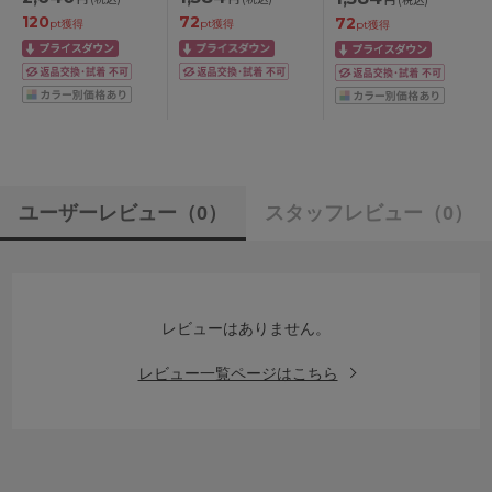
ラ ノンワイヤーブラ
ーツ 羽つきナプキン
ーツ M/L
120
72
72
M/L/LL/3L
対応 M/L
pt獲得
pt獲得
pt獲得
ユーザーレビュー
（0）
スタッフレビュー
（0）
レビューはありません。
レビュー一覧ページはこちら