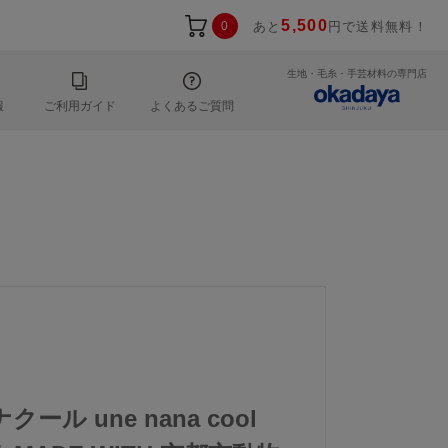
5,500
0
あと
円で送料無料！
生地・毛糸・手芸材料の専門店
報
ご利用ガイド
よくあるご質問
ール une nana cool