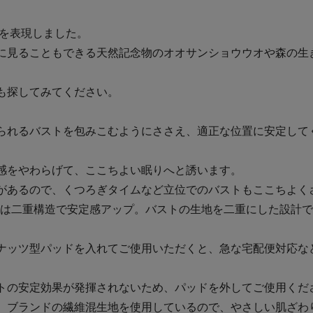
森」を表現しました。
に見ることもできる天然記念物のオオサンショウウオや森の生
も探してみてください。
られるバストを包みこむようにささえ、適正な位置に安定して
感をやわらげて、ここちよい眠りへと誘います。
があるので、くつろぎタイムなど立位でのバストもここちよく
ックは二重構造で安定感アップ。バストの生地を二重にした設計
ナッツ型パッドを入れてご使用いただくと、急な宅配便対応な
トの安定効果が発揮されないため、パッドを外してご使用くだ
）ブランドの繊維混生地を使用しているので、やさしい肌ざわ