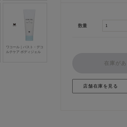
数量
在庫があ