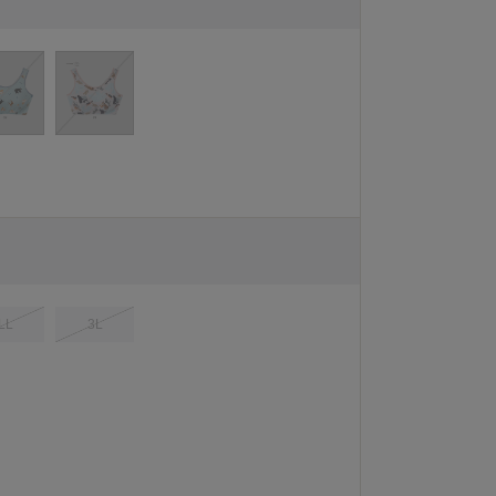
LL
3L