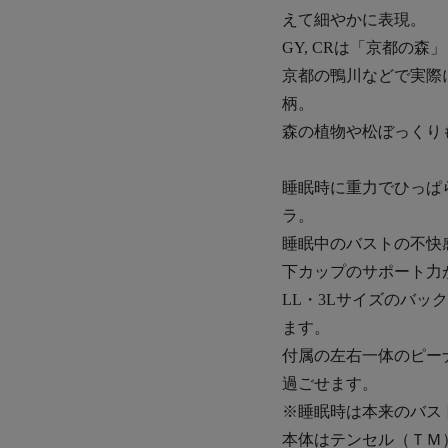
えて細やかに表現。
GY, CRは「京都の
京都の鴨川などで実際
柄。
森の植物や松ぼっくり
睡眠時に重力でひっぱ
ラ。
睡眠中のバストの不快
下カップのサポート力
LL・3Lサイズのバ
ます。
付属の左右一体のピー
過ごせます。
※睡眠時は本来のバス
本体はテンセル（ＴＭ