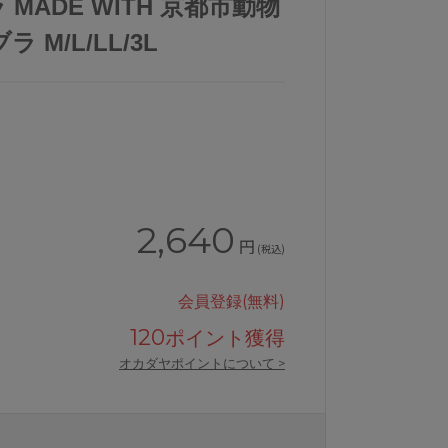
MADE WITH 京都市動物
 M/L/LL/3L
2,640
円
(税込)
会員登録(無料)
120
ポイント獲得
オカダヤポイントについて >