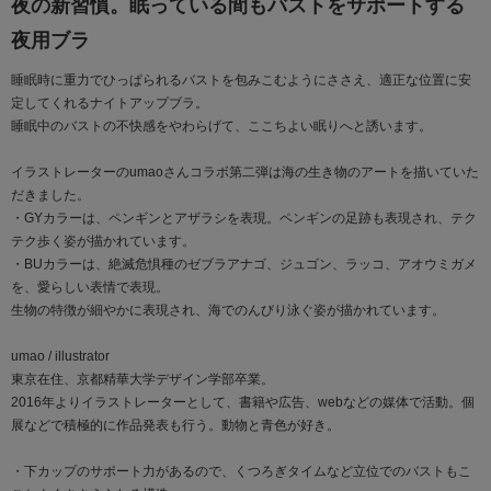
夜の新習慣。眠っている間もバストをサポートする
夜用ブラ
睡眠時に重力でひっぱられるバストを包みこむようにささえ、適正な位置に安
定してくれるナイトアップブラ。
睡眠中のバストの不快感をやわらげて、ここちよい眠りへと誘います。
イラストレーターのumaoさんコラボ第二弾は海の生き物のアートを描いていた
だきました。
・GYカラーは、ペンギンとアザラシを表現。ペンギンの足跡も表現され、テク
テク歩く姿が描かれています。
・BUカラーは、絶滅危惧種のゼブラアナゴ、ジュゴン、ラッコ、アオウミガメ
を、愛らしい表情で表現。
生物の特徴が細やかに表現され、海でのんびり泳ぐ姿が描かれています。
umao / illustrator
東京在住、京都精華大学デザイン学部卒業。
2016年よりイラストレーターとして、書籍や広告、webなどの媒体で活動。個
展などで積極的に作品発表も行う。動物と青色が好き。
・下カップのサポート力があるので、くつろぎタイムなど立位でのバストもこ