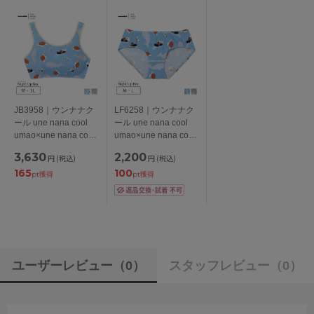
JB3958｜ウンナナク
LF6258｜ウンナナク
ール une nana cool
ール une nana cool
umao×une nana cool
umao×une nana cool
ナイトアップブラ ノ
ナイトアップブラ連動
3,630
2,200
円
(税込)
円
(税込)
ンワイヤーブラ
スタンダードショーツ
165
100
M/L/LL/3L
M/L
pt獲得
pt獲得
ユーザーレビュー
（0）
スタッフレビュー
（0）