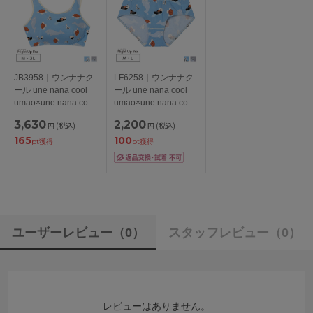
JB3958｜ウンナナク
LF6258｜ウンナナク
ール une nana cool
ール une nana cool
umao×une nana cool
umao×une nana cool
ナイトアップブラ ノ
ナイトアップブラ連動
3,630
2,200
円
(税込)
円
(税込)
ンワイヤーブラ
スタンダードショーツ
165
100
M/L/LL/3L
M/L
pt獲得
pt獲得
ユーザーレビュー
（0）
スタッフレビュー
（0）
レビューはありません。