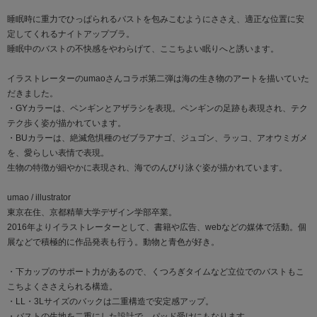
睡眠時に重力でひっぱられるバストを包みこむようにささえ、適正な位置に安
定してくれるナイトアップブラ。
睡眠中のバストの不快感をやわらげて、ここちよい眠りへと誘います。
イラストレーターのumaoさんコラボ第二弾は海の生き物のアートを描いていた
だきました。
・GYカラーは、ペンギンとアザラシを表現。ペンギンの足跡も表現され、テク
テク歩く姿が描かれています。
・BUカラーは、絶滅危惧種のゼブラアナゴ、ジュゴン、ラッコ、アオウミガメ
を、愛らしい表情で表現。
生物の特徴が細やかに表現され、海でのんびり泳ぐ姿が描かれています。
umao / illustrator
東京在住、京都精華大学デザイン学部卒業。
2016年よりイラストレーターとして、書籍や広告、webなどの媒体で活動。個
展などで積極的に作品発表も行う。動物と青色が好き。
・下カップのサポート力があるので、くつろぎタイムなど立位でのバストもこ
こちよくささえられる構造。
・LL・3Lサイズのバックは二重構造で安定感アップ。
・バストの生地を二重にした設計で、パッド受けにもなります。