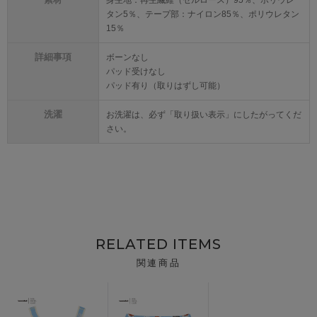
身生地：再生繊維（セルロース）95％、ポリウレ
タン5％、テープ部：ナイロン85％、ポリウレタン
15％
詳細事項
ボーンなし
パッド受けなし
パッド有り（取りはずし可能）
洗濯
お洗濯は、必ず「取り扱い表示」にしたがってくだ
さい。
RELATED ITEMS
関連商品