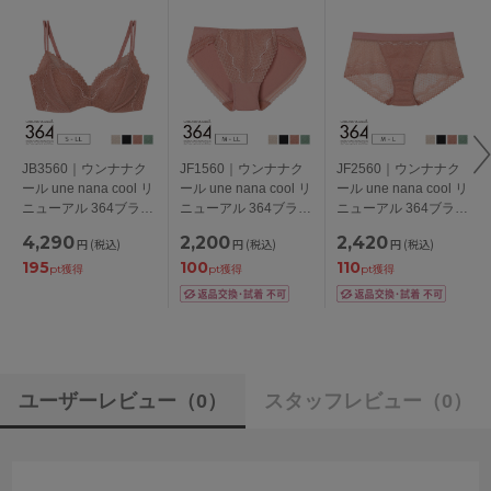
JB3560｜ウンナナク
JF1560｜ウンナナク
JF2560｜ウンナナク
ール une nana cool リ
ール une nana cool リ
ール une nana cool リ
ニューアル 364ブラ
ニューアル 364ブラ
ニューアル 364ブラ
レース ノンワイヤー
レース スタンダード
レース 総レースショ
4,290
2,200
2,420
円
(税込)
円
(税込)
円
(税込)
ブラ S/M/L/LL
ショーツ M/L/LL
ーツ M/L
195
100
110
pt獲得
pt獲得
pt獲得
ユーザーレビュー
（0）
スタッフレビュー
（0）