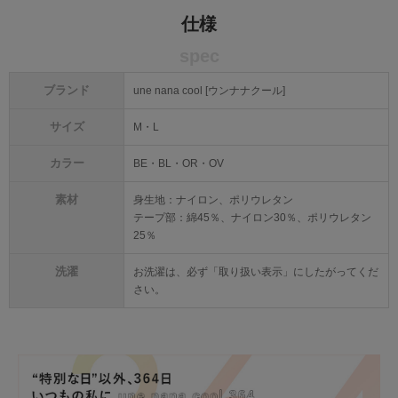
仕様
spec
ブランド
une nana cool [ウンナナクール]
サイズ
M・L
カラー
BE・BL・OR・OV
素材
身生地：ナイロン、ポリウレタン
テープ部：綿45％、ナイロン30％、ポリウレタン
25％
洗濯
お洗濯は、必ず「取り扱い表示」にしたがってくだ
さい。