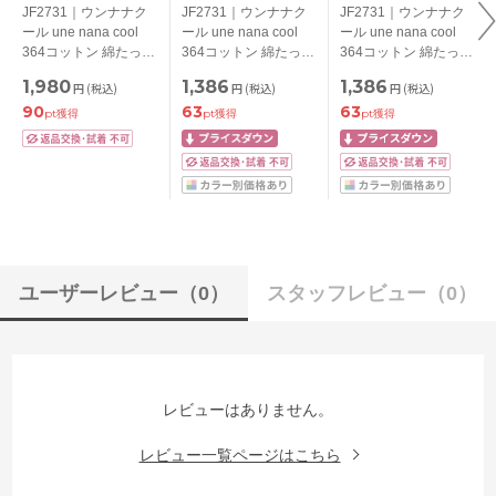
JF2731｜ウンナナク
JF2731｜ウンナナク
JF2731｜ウンナナク
ール une nana cool
ール une nana cool
ール une nana cool
364コットン 綿たっぷ
364コットン 綿たっぷ
364コットン 綿たっぷ
り ハイウエストショ
り ハイウエストショ
り ハイウエストショ
1,980
1,386
1,386
円
(税込)
円
(税込)
円
(税込)
ーツ M/L/LL
ーツ M/L/LL
ーツ M/L/LL
90
63
63
pt獲得
pt獲得
pt獲得
ユーザーレビュー
（0）
スタッフレビュー
（0）
レビューはありません。
レビュー一覧ページはこちら