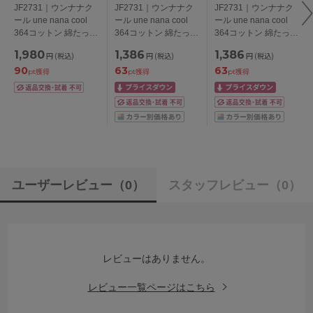
JF2731｜ウンナナク
JF2731｜ウンナナク
JF2731｜ウンナナク
ール une nana cool
ール une nana cool
ール une nana cool
364コットン 綿たっぷ
364コットン 綿たっぷ
364コットン 綿たっぷ
り ハイウエストショ
り ハイウエストショ
り ハイウエストショ
1,980
1,386
1,386
円
(税込)
円
(税込)
円
(税込)
ーツ M/L/LL
ーツ M/L/LL
ーツ M/L/LL
90
63
63
pt獲得
pt獲得
pt獲得
ユーザーレビュー
（0）
スタッフレビュー
（0）
レビューはありません。
レビュー一覧ページはこちら