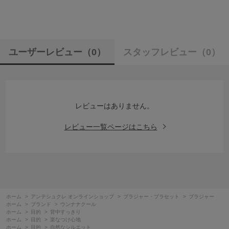
ユーザーレビュー
（0）
スタッフレビュー
（0）
レビューはありません。
レビュー一覧ページはこちら
ホーム
>
アンテシュクレ オンラインショップ
>
ブラジャー・ブラセット
>
ブラジャー
ホーム
>
ブランド
>
ウンナナクール
ホーム
>
目的
>
背中すっきり
ホーム
>
目的
>
楽なつけ心地
ホーム
>
目的
>
自然なシルエット