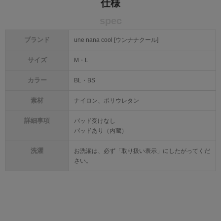
仕様
spec
ブランド
une nana cool [ウンナナクール]
サイズ
M・L
カラー
BL・BS
素材
ナイロン、ポリウレタン
詳細事項
パッド受けなし
パッドあり（内蔵）
洗濯
お洗濯は、必ず「取り扱い表示」にしたがってくだ
さい。