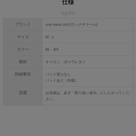
仕様
spec
ブランド
une nana cool [ウンナナクール]
サイズ
M・L
カラー
BL・BS
素材
ナイロン、ポリウレタン
詳細事項
パッド受けなし
パッドあり（内蔵）
洗濯
お洗濯は、必ず「取り扱い表示」にしたがってくだ
さい。