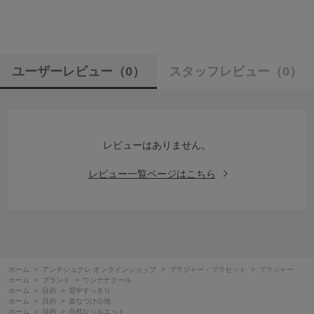
ユーザーレビュー
（0）
スタッフレビュー
（0）
レビューはありません。
レビュー一覧ページはこちら
ホーム
>
アンテシュクレ オンラインショップ
>
ブラジャー・ブラセット
>
ブラジャー
ホーム
>
ブランド
>
ウンナナクール
ホーム
>
目的
>
背中すっきり
ホーム
>
目的
>
楽なつけ心地
ホーム
>
目的
>
自然なシルエット