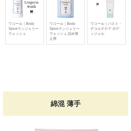
綿混 薄手