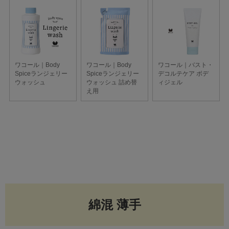
綿混 薄手