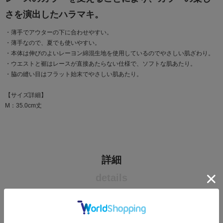
さを演出したハラマキ。
・薄手でアウターの下に合わせやすい。
・薄手なので、夏でも使いやすい。
・本体は伸びのよいレーヨン綿混生地を使用しているのでやさしい肌ざわり。
・ウエストと裾はレースが直接あたらない仕様で、ソフトな肌あたり。
・脇の縫い目はフラット始末でやさしい肌あたり。
【サイズ詳細】
M：35.0cm丈
詳細
details