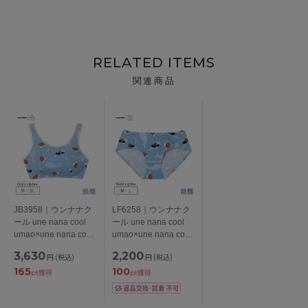
RELATED ITEMS
関連商品
JB3958｜ウンナナク
LF6258｜ウンナナク
ール une nana cool
ール une nana cool
umao×une nana cool
umao×une nana cool
ナイトアップブラ ノ
ナイトアップブラ連動
3,630
2,200
円
(税込)
円
(税込)
ンワイヤーブラ
スタンダードショーツ
165
100
M/L/LL/3L
M/L
pt獲得
pt獲得