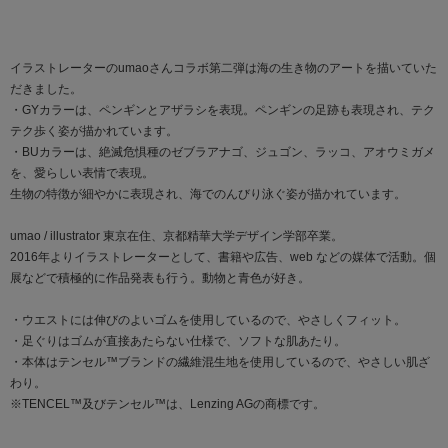
イラストレーターのumaoさんコラボ第二弾は海の生き物のアートを描いていた
だきました。
・GYカラーは、ペンギンとアザラシを表現。ペンギンの足跡も表現され、テク
テク歩く姿が描かれています。
・BUカラーは、絶滅危惧種のゼブラアナゴ、ジュゴン、ラッコ、アオウミガメ
を、愛らしい表情で表現。
生物の特徴が細やかに表現され、海でのんびり泳ぐ姿が描かれています。
umao / illustrator 東京在住、京都精華大学デザイン学部卒業。
2016年よりイラストレーターとして、書籍や広告、web などの媒体で活動。個
展などで積極的に作品発表も行う。動物と青色が好き。
・ウエストには伸びのよいゴムを使用しているので、やさしくフィット。
・足ぐりはゴムが直接あたらない仕様で、ソフトな肌あたり。
・本体はテンセル™ブランドの繊維混生地を使用しているので、やさしい肌ざ
わり。
※TENCEL™及びテンセル™は、Lenzing AGの商標です。