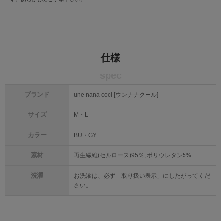
仕様
spec
ブランド
une nana cool [ウンナナクール]
サイズ
M・L
カラー
BU・GY
素材
再生繊維(セルロース)95％, ポリウレタン5%
洗濯
お洗濯は、必ず「取り扱い表示」にしたがってくだ
さい。