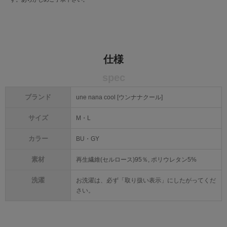
仕様
spec
ブランド
une nana cool [ウンナナクール]
サイズ
M・L
カラー
BU・GY
素材
再生繊維(セルロース)95％, ポリウレタン5%
洗濯
お洗濯は、必ず「取り扱い表示」にしたがってくだ
さい。