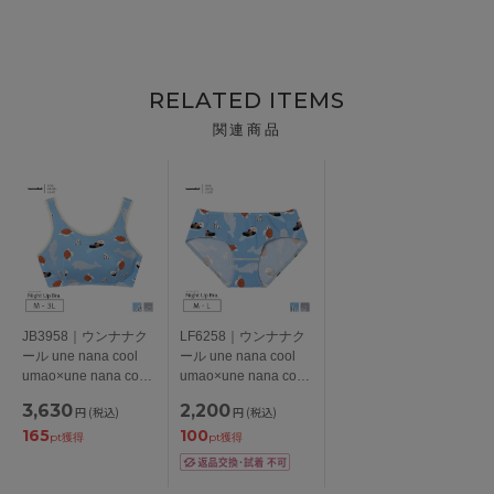
RELATED ITEMS
関連商品
JB3958｜ウンナナク
LF6258｜ウンナナク
ール une nana cool
ール une nana cool
umao×une nana cool
umao×une nana cool
ナイトアップブラ ノ
ナイトアップブラ連動
3,630
2,200
円
(税込)
円
(税込)
ンワイヤーブラ
スタンダードショーツ
165
100
M/L/LL/3L
M/L
pt獲得
pt獲得