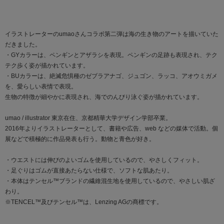
イラストレーターのumaoさんコラボ第二弾は海の生き物のアートを描いていた
だきました。
・GYカラーは、ペンギンとアザラシを表現。ペンギンの足跡も表現され、テク
テク歩く姿が描かれています。
・BUカラーは、絶滅危惧種のゼブラアナゴ、ジュゴン、ラッコ、アオウミガメ
を、愛らしい表情で表現。
生物の特徴が細やかに表現され、海でのんびり泳ぐ姿が描かれています。
umao / illustrator 東京在住、京都精華大学デザイン学部卒業。
2016年よりイラストレーターとして、書籍や広告、web などの媒体で活動。個
展などで積極的に作品発表も行う。動物と青色が好き。
・ウエストには伸びのよいゴムを使用しているので、やさしくフィット。
・足ぐりはゴムが直接あたらない仕様で、ソフトな肌あたり。
・本体はテンセル™ブランドの繊維混生地を使用しているので、やさしい肌ざ
わり。
※TENCEL™及びテンセル™は、Lenzing AGの商標です。