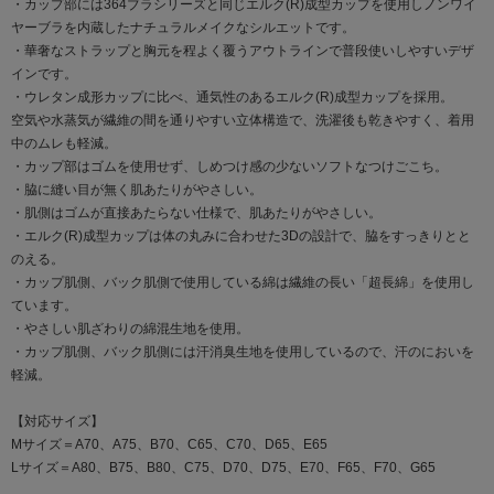
・カップ部には364ブラシリーズと同じエルク(R)成型カップを使用しノンワイ
ヤーブラを内蔵したナチュラルメイクなシルエットです。
・華奢なストラップと胸元を程よく覆うアウトラインで普段使いしやすいデザ
インです。
・ウレタン成形カップに比べ、通気性のあるエルク(R)成型カップを採用。
空気や水蒸気が繊維の間を通りやすい立体構造で、洗濯後も乾きやすく、着用
中のムレも軽減。
・カップ部はゴムを使用せず、しめつけ感の少ないソフトなつけごこち。
・脇に縫い目が無く肌あたりがやさしい。
・肌側はゴムが直接あたらない仕様で、肌あたりがやさしい。
・エルク(R)成型カップは体の丸みに合わせた3Dの設計で、脇をすっきりとと
のえる。
・カップ肌側、バック肌側で使用している綿は繊維の長い「超長綿」を使用し
ています。
・やさしい肌ざわりの綿混生地を使用。
・カップ肌側、バック肌側には汗消臭生地を使用しているので、汗のにおいを
軽減。
【対応サイズ】
Mサイズ＝A70、A75、B70、C65、C70、D65、E65
Lサイズ＝A80、B75、B80、C75、D70、D75、E70、F65、F70、G65