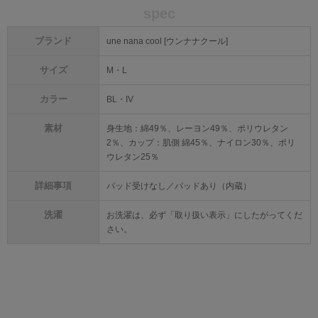
spec
ブランド
une nana cool [ウンナナクール]
サイズ
M・L
カラー
BL・IV
素材
身生地：綿49％、レーヨン49％、ポリウレタン
2％、カップ：肌側 綿45％、ナイロン30％、ポリ
ウレタン25％
詳細事項
パッド受けなし／パッドあり（内蔵）
洗濯
お洗濯は、必ず「取り扱い表示」にしたがってくだ
さい。