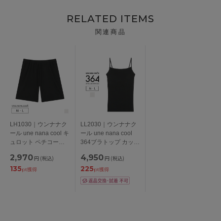
RELATED ITEMS
関連商品
LH1030｜ウンナナク
LL2030｜ウンナナク
ール une nana cool キ
ール une nana cool
ュロット ペチコート
364ブラトップ カップ
M/L
付きキャミソール M/L
2,970
4,950
円
(税込)
円
(税込)
135
225
pt獲得
pt獲得