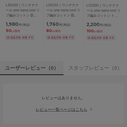
LS0100｜ウンナナク
LS0101｜ウンナナク
LS1000｜ウンナナク
ール une nana cool リ
ール une nana cool リ
ール une nana cool リ
ブ編みコットン 肌着
ブ編みコットン 肌着
ブ編みコットン トッ
キャミソール M/L
タンクトップ M/L
プス M/L
1,980
1,760
2,200
円
(税込)
円
(税込)
円
(税込)
90
80
100
pt獲得
pt獲得
pt獲得
ユーザーレビュー
（0）
スタッフレビュー
（0）
レビューはありません。
レビュー一覧ページはこちら