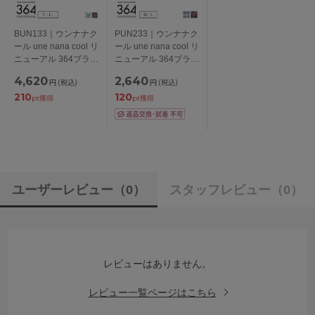
BUN133｜ウンナナク
PUN233｜ウンナナク
ール une nana cool リ
ール une nana cool リ
ニューアル 364ブラ
ニューアル 364ブラ
レース ノンワイヤー
レース 総レースショ
4,620
2,640
円
(税込)
円
(税込)
ブラ S/M/L/LL
ーツ M/L
210
120
pt獲得
pt獲得
ユーザーレビュー
（0）
スタッフレビュー
（0）
レビューはありません。
レビュー一覧ページはこちら