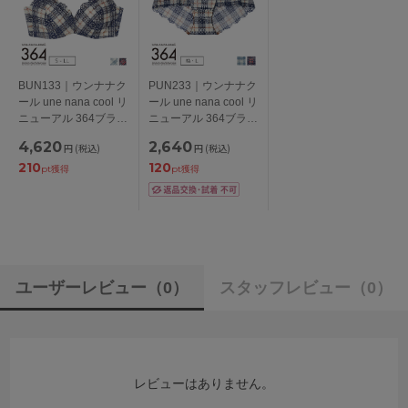
BUN133｜ウンナナク
PUN233｜ウンナナク
ール une nana cool リ
ール une nana cool リ
ニューアル 364ブラ
ニューアル 364ブラ
レース ノンワイヤー
レース 総レースショ
4,620
2,640
円
(税込)
円
(税込)
ブラ S/M/L/LL
ーツ M/L
210
120
pt獲得
pt獲得
ユーザーレビュー
（0）
スタッフレビュー
（0）
レビューはありません。