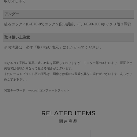
取り外し不可
アンダー
後ろホック／(B-E70-85)ホック２段３調節、(F､B-E90-100)ホック３段３調節
取り扱い上注意
※お洗濯は、必ず「取り扱い表示」にしたがってください。
※なるべく実際の商品に近い色味を再現しておりますが、モニター等の条件により、画面上と
実物では色味が異なって見える場合がございます。
またレースやプリント柄の商品は、画像とは柄の位置等が異なる場合がございます。あらかじ
めご了承下さい。
関連キーワード：wacoal コンフォートフィット
RELATED ITEMS
関連商品