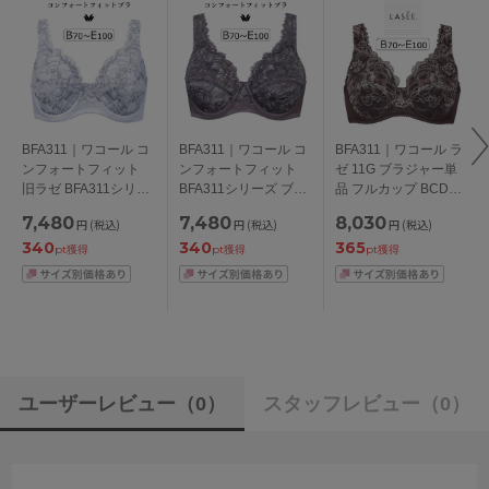
BFA311｜ワコール コ
BFA311｜ワコール コ
BFA311｜ワコール ラ
ンフォートフィット
ンフォートフィット
ゼ 11G ブラジャー単
旧ラゼ BFA311シリー
BFA311シリーズ ブラ
品 フルカップ BCDEF
ズ ブラジャー単品 フ
ジャー単品 フルカッ
カップ アンダー
7,480
7,480
8,030
円
(税込)
円
(税込)
円
(税込)
ルカップ BCDEFカッ
プ BCDEFカップ アン
70/75/80/85/90/95/10
340
340
365
プ アンダー
ダー 70/75/80/85cm
0cm
pt獲得
pt獲得
pt獲得
70/75/80/85/90/95/10
0cm
ユーザーレビュー
（0）
スタッフレビュー
（0）