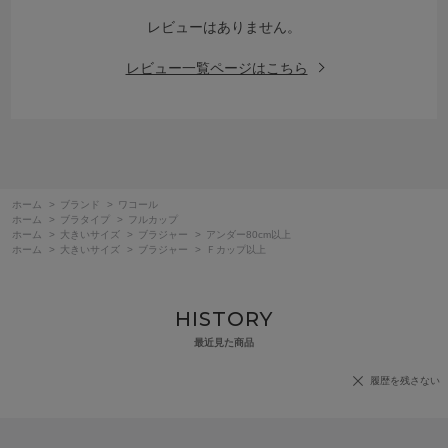
レビューはありません。
レビュー一覧ページはこちら
ホーム
>
ブランド
>
ワコール
ホーム
>
ブラタイプ
>
フルカップ
ホーム
>
大きいサイズ
>
ブラジャー
>
アンダー80cm以上
ホーム
>
大きいサイズ
>
ブラジャー
>
Ｆカップ以上
HISTORY
最近見た商品
履歴を残さない