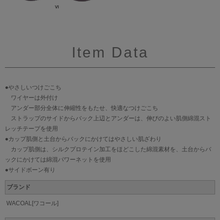
Item Data
●やさしいつけごこち
ワイヤーは外付け
アンダー部分全体に伸縮性をもたせ、快適なつけごこち
ストラップのサイドからバック上辺とアンダーは、伸びのよい肌側綿混スト
レッチテープを使用
●カップ肌側と土台からバックにかけてはやさしい肌ざわり
カップ肌側は、シルクプロテイン加工をほどこした綿混素材を、土台からバ
ックにかけては綿混パワーネットを使用
●サイドボーン有り
ブランド
WACOAL[ワコール]