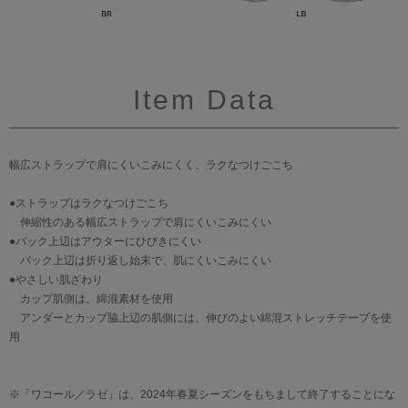
Item Data
幅広ストラップで肩にくいこみにくく、ラクなつけごこち
●ストラップはラクなつけごこち
伸縮性のある幅広ストラップで肩にくいこみにくい
●バック上辺はアウターにひびきにくい
バック上辺は折り返し始末で、肌にくいこみにくい
●やさしい肌ざわり
カップ肌側は、綿混素材を使用
アンダーとカップ脇上辺の肌側には、伸びのよい綿混ストレッチテープを使
用
※「ワコール／ラゼ」は、2024年春夏シーズンをもちまして終了することにな