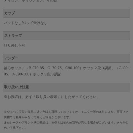
ナイロン、ポリウレタン、その他
カップ
パッドなし/パッド受けなし
ストラップ
取り外し不可
アンダー
後ろホック／（B-F70-85、G-I70-75、C90-100）ホック２段３調節、（G-I80-
85、D-E90-100）ホック３段３調節
取り扱い上注意
※お洗濯は、必ず「取り扱い表示」にしたがってください。
※なるべく実際の商品に近い色味を再現しておりますが、モニター等の条件により、画面上と
実物では色味が異なって見える場合がございます。
またレースやプリント柄の商品は、画像とは柄の位置等が異なる場合がございます。あらかじ
めご了承下さい。