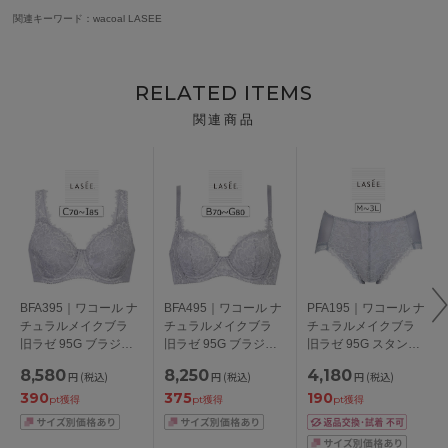
関連キーワード：wacoal LASEE
RELATED ITEMS
関連商品
BFA395｜ワコール ナ
BFA495｜ワコール ナ
PFA195｜ワコール ナ
チュラルメイクブラ
チュラルメイクブラ
チュラルメイクブラ
旧ラゼ 95G ブラジャ
旧ラゼ 95G ブラジャ
旧ラゼ 95G スタンダ
ー単品 CDEFGHIカッ
ー単品 BCDEFGカッ
ードショーツ ハイレ
8,580
8,250
4,180
円
(税込)
円
(税込)
円
(税込)
プ アンダー
プ アンダー
ッグ M/L/LL/3L
390
375
190
70/75/80/85cm
65/70/75/80/85cm
pt獲得
pt獲得
pt獲得