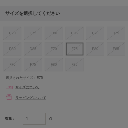
サイズを選択してください
C70
C75
C80
C85
D70
D75
D80
D85
E70
E75
E80
E85
F70
F75
F80
F85
選択されたサイズ：E75
サイズについて
ラッピングについて
点
数量：