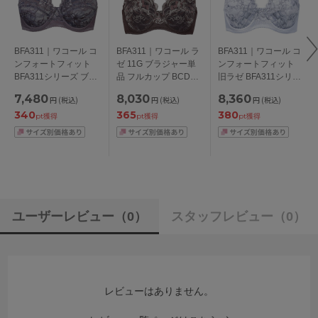
BFA311｜ワコール コ
BFA311｜ワコール ラ
BFA311｜ワコール コ
ンフォートフィット
ゼ 11G ブラジャー単
ンフォートフィット
BFA311シリーズ ブラ
品 フルカップ BCDEF
旧ラゼ BFA311シリー
ジャー単品 フルカッ
カップ アンダー
ズ ブラジャー単品 フ
7,480
8,030
8,360
円
(税込)
円
(税込)
円
(税込)
プ BCDEFカップ アン
70/75/80/85/90/95/10
ルカップ BCDEFカッ
340
365
380
ダー 70/75/80/85cm
0cm
プ アンダー
pt獲得
pt獲得
pt獲得
70/75/80/85/90/95/10
0cm
ユーザーレビュー
（0）
スタッフレビュー
（0）
レビューはありません。