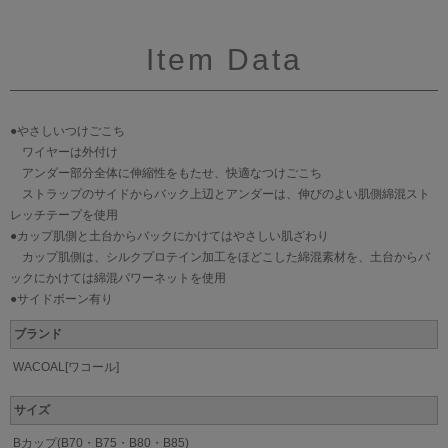
Item Data
●やさしいつけごこち
ワイヤーは外付け
アンダー部分全体に伸縮性をもたせ、快適なつけごこち
ストラップのサイドからバック上辺とアンダーは、伸びのよい肌側綿混スト
レッチテープを使用
●カップ肌側と土台からバックにかけてはやさしい肌ざわり
カップ肌側は、シルクプロテイン加工をほどこした綿混素材を、土台からバ
ックにかけては綿混パワーネットを使用
●サイドボーン有り
ブランド
WACOAL[ワコール]
サイズ
Bカップ(B70・B75・B80・B85)