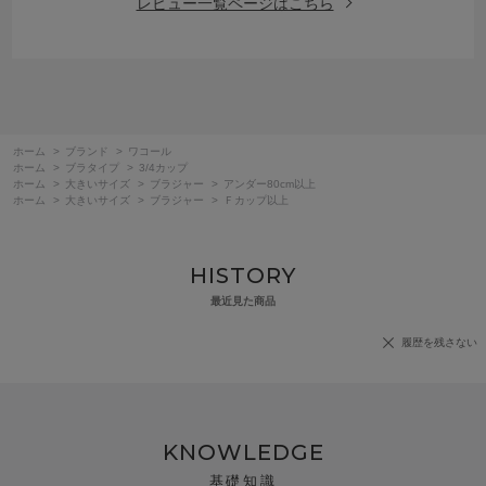
レビュー一覧ページはこちら
ホーム
>
ブランド
>
ワコール
ホーム
>
ブラタイプ
>
3/4カップ
ホーム
>
大きいサイズ
>
ブラジャー
>
アンダー80cm以上
ホーム
>
大きいサイズ
>
ブラジャー
>
Ｆカップ以上
HISTORY
最近見た商品
履歴を残さない
KNOWLEDGE
基礎知識