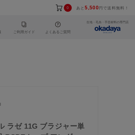
5,500
0
あと
円で送料無料！
生地・毛糸・手芸材料の専門店
報
ご利用ガイド
よくあるご質問
3
ル ラゼ 11G ブラジャー単