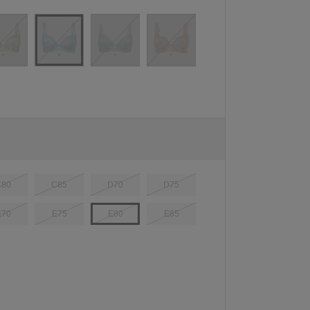
C80
C85
D70
D75
E70
E75
E80
E85