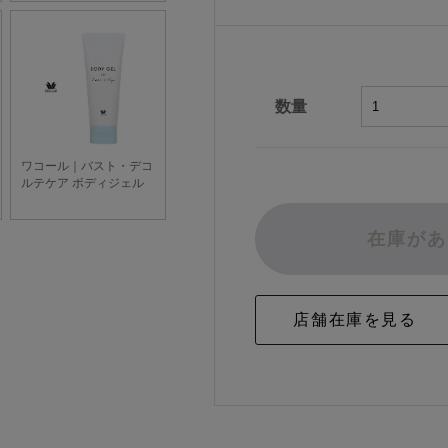
数量
在庫があ