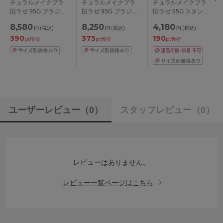
チュラルメイクブラ
チュラルメイクブラ
チュラルメイクブラ
旧ラゼ 95G ブラジャ
旧ラゼ 95G ブラジャ
旧ラゼ 95G スタンダ
ー単品 CDEFGHIカッ
ー単品 BCDEFGカッ
ードショーツ ハイレ
8,580
8,250
4,180
円
(税込)
円
(税込)
円
(税込)
プ アンダー
プ アンダー
ッグ M/L/LL/3L
390
375
190
70/75/80/85cm
65/70/75/80/85cm
pt獲得
pt獲得
pt獲得
ユーザーレビュー
（0）
スタッフレビュー
（0）
レビューはありません。
レビュー一覧ページはこちら