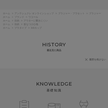
ホーム
>
アンテシュクレ オンラインショップ
>
ブラジャー・ブラセット
>
ブラジャー
ホーム
>
ブランド
>
ワコール
ホーム
>
目的
>
アウターに響きにくい
ホーム
>
目的
>
楽なつけ心地
ホーム
>
ブラタイプ
>
3/4カップ
HISTORY
最近見た商品
履歴を残さない
KNOWLEDGE
基礎知識