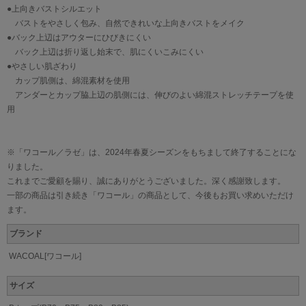
●上向きバストシルエット
バストをやさしく包み、自然できれいな上向きバストをメイク
●バック上辺はアウターにひびきにくい
バック上辺は折り返し始末で、肌にくいこみにくい
●やさしい肌ざわり
カップ肌側は、綿混素材を使用
アンダーとカップ脇上辺の肌側には、伸びのよい綿混ストレッチテープを使
用
※「ワコール／ラゼ」は、2024年春夏シーズンをもちまして終了することにな
りました。
これまでご愛顧を賜り、誠にありがとうございました。深く感謝致します。
一部の商品は引き続き「ワコール」の商品として、今後もお買い求めいただけ
ます。
ブランド
WACOAL[ワコール]
サイズ