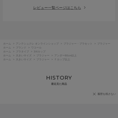
レビュー一覧ページはこちら
ホーム
>
アンテシュクレ オンラインショップ
>
ブラジャー・ブラセット
>
ブラジャー
ホーム
>
ブランド
>
ワコール
ホーム
>
ブラタイプ
>
3/4カップ
ホーム
>
大きいサイズ
>
ブラジャー
>
アンダー80cm以上
ホーム
>
大きいサイズ
>
ブラジャー
>
Ｆカップ以上
HISTORY
最近見た商品
履歴を残さない