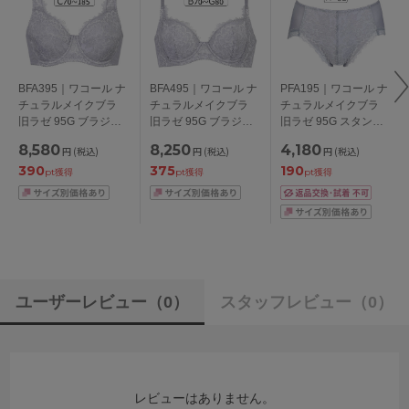
BFA395｜ワコール ナ
BFA495｜ワコール ナ
PFA195｜ワコール ナ
チュラルメイクブラ
チュラルメイクブラ
チュラルメイクブラ
旧ラゼ 95G ブラジャ
旧ラゼ 95G ブラジャ
旧ラゼ 95G スタンダ
ー単品 CDEFGHIカッ
ー単品 BCDEFGカッ
ードショーツ ハイレ
8,580
8,250
4,180
円
(税込)
円
(税込)
円
(税込)
プ アンダー
プ アンダー
ッグ M/L/LL/3L
390
375
190
70/75/80/85cm
65/70/75/80/85cm
pt獲得
pt獲得
pt獲得
ユーザーレビュー
（0）
スタッフレビュー
（0）
レビューはありません。