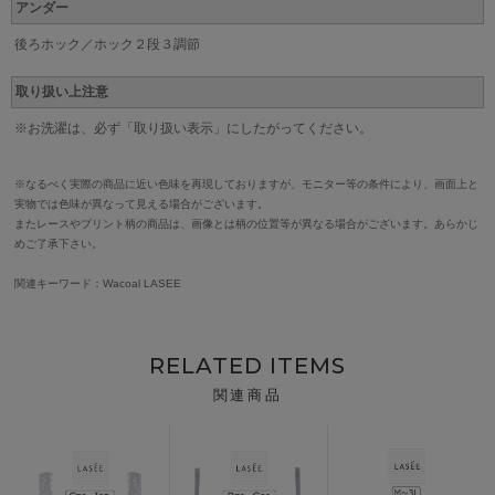
アンダー
後ろホック／ホック２段３調節
取り扱い上注意
※お洗濯は、必ず「取り扱い表示」にしたがってください。
※なるべく実際の商品に近い色味を再現しておりますが、モニター等の条件により、画面上と
実物では色味が異なって見える場合がございます。
またレースやプリント柄の商品は、画像とは柄の位置等が異なる場合がございます。あらかじ
めご了承下さい。
関連キーワード：Wacoal LASEE
RELATED ITEMS
関連商品