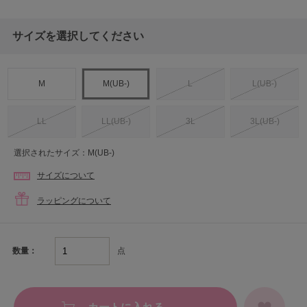
サイズを選択してください
M
M(UB-)
L
L(UB-)
LL
LL(UB-)
3L
3L(UB-)
選択されたサイズ：M(UB-)
サイズについて
ラッピングについて
点
数量：