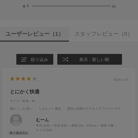
★
1
(0)
ユーザーレビュー
（1）
スタッフレビュー
（0）
絞り込み
表示：新しい順
2025.5.15
とにかく快適
サイズ：M
色：BL
着けごこち
:良い
シルエット
:満足
普段ご利用のブラタイプ
:ワイヤーブラ
むーん
年代:
30代
性別:
女性
身長:
151～155cm
体型:
小柄
サイズ:
E65