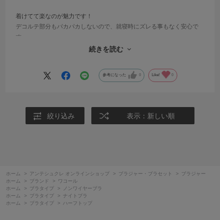
着けてて楽なのが魅力です！
デコルテ部分もパカパカしないので、就寝時にズレる事もなく安心で
す
続きを読む
アンダー65でMを購入しましたが、しめつけられる事もなく快適です
参考になった
0
Like!
0
絞り込み
表示：新しい順
ホーム
>
アンテシュクレ オンラインショップ
>
ブラジャー・ブラセット
>
ブラジャー
ホーム
>
ブランド
>
ワコール
ホーム
>
ブラタイプ
>
ノンワイヤーブラ
ホーム
>
ブラタイプ
>
ナイトブラ
ホーム
>
ブラタイプ
>
ハーフトップ