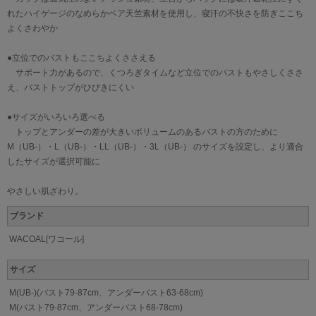
れたハイゲージのなめらかベア天竺素材を使用し、寝汗の不快さを防ぎここち
よくさわやか
●立位でのバストもここちよくささえる
サポート力があるので、くつろぎタイムなど立位でのバストもやさしくささ
え、バストトップがひびきにくい
●サイズがいろいろ選べる
トップとアンダーの差が大きいボリュームのあるバストの方のために
M（UB-）・L（UB-）・LL（UB-）・3L（UB-） のサイズを設定し、より適合
したサイズが選択可能に
やさしい肌ざわり。
ブランド
WACOAL[ワコール]
サイズ
M(UB-)(バスト79-87cm、アンダーバスト63-68cm)
M(バスト79-87cm、アンダーバスト68-78cm)