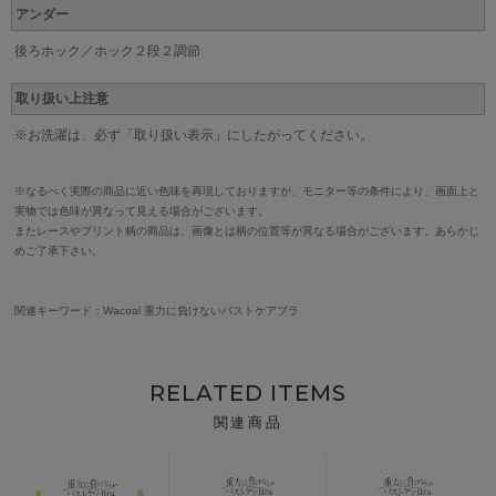
アンダー
後ろホック／ホック２段２調節
取り扱い上注意
※お洗濯は、必ず「取り扱い表示」にしたがってください。
※なるべく実際の商品に近い色味を再現しておりますが、モニター等の条件により、画面上と
実物では色味が異なって見える場合がございます。
またレースやプリント柄の商品は、画像とは柄の位置等が異なる場合がございます。あらかじ
めご了承下さい。
関連キーワード：Wacoal 重力に負けないバストケアブラ
RELATED ITEMS
関連商品