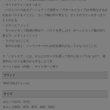
・サイドのラインをすっきり
ハリとコシのあるプッシュアップ成型カップ(モールドカップ)が自然なまるみ
のあるバストをメイクし、カップ脇の切り替えで、サイドのラインをすっきり
ととのえる
・ピタッとフィット
モールドカップ肌側の厚みで、バストを押し上げ、ボーンとカップ脇の切り
替えで、ピタッとフィット
・ラクなつけごこち
前中心が低く、ノンワイヤーのため圧迫感の少ないラクなつけごこち
※「バストケア」とは、からだのサイズを測って自分に合うブラをつけて、着
用中のバストを重力から守ることです
※パッド込み（内蔵）、サイドボーン有り
ブランド
WACOAL[ワコール]
サイズ
Aカップ(A70・A75)
Bカップ(B65・B70・B75・B80・B85)