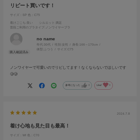
リピート買いです！
サイズ：SP
色：C75
着けごこち
:良い
シルエット
:満足
普段ご利用のブラタイプ
:ノンワイヤーブラ
no name
年代:
30代
性別:
女性
身長:
166～170cm
体型:
ふつう
サイズ:
C75
ノンワイヤーで可愛いのでリピしてます！なくならないでほしいです
🥲🥲
参考になった
0
Like!
0
2024.7.8
着け心地も見た目も最高！
サイズ：WI
色：C70