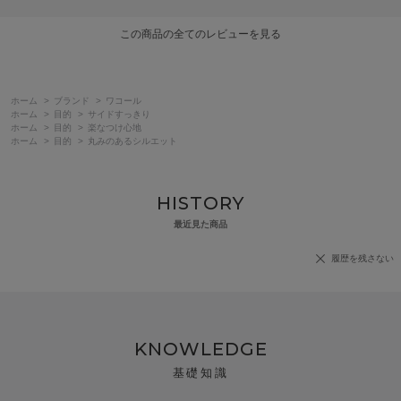
この商品の全てのレビューを見る
ホーム
>
ブランド
>
ワコール
ホーム
>
目的
>
サイドすっきり
ホーム
>
目的
>
楽なつけ心地
ホーム
>
目的
>
丸みのあるシルエット
HISTORY
最近見た商品
履歴を残さない
KNOWLEDGE
基礎知識