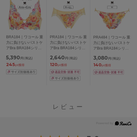
BRA184｜ワコール 重
PRA184｜ワコール 重
PRA484｜ワコール 重
力に負けないバストケ
力に負けないバストケ
力に負けないバストケ
アBra BRA184シリー
アBra BRA184シリー
アBra BRA184シリー
ズ ノンワイヤーブラ
ズ スタンダードショ
ズ Ｔバックショーツ
5,390
2,640
3,080
円
(税込)
円
(税込)
円
(税込)
ABCDEFGカップ アン
ーツ M/L/LL
M
245
120
140
ダー
pt獲得
pt獲得
pt獲得
65/70/75/80/85cm
レビュー