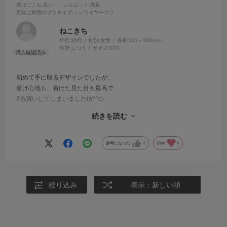
着けごこち
:良い
シルエット
:満足
普段ご利用のブラタイプ
:ノンワイヤーブラ
ねこきち
年代:
30代
性別:
女性
身長:
161～165cm
体型:
ふつう
サイズ:
C70
初めて手に取るデザインでしたが、
着け心地も、着けた見た目も最高で
3色買いしてしまいました(o^^o)
続きを読む
お気に入りの下着に出会えて、
毎日が少しハッピーになりました♪
参考になった
0
Like!
0
絞り込み
表示：新しい順