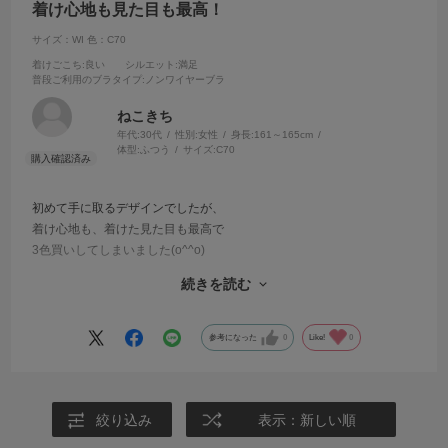
着け心地も見た目も最高！
サイズ：WI
色：C70
着けごこち
:良い
シルエット
:満足
普段ご利用のブラタイプ
:ノンワイヤーブラ
ねこきち
年代:
30代
性別:
女性
身長:
161～165cm
体型:
ふつう
サイズ:
C70
初めて手に取るデザインでしたが、
着け心地も、着けた見た目も最高で
3色買いしてしまいました(o^^o)
続きを読む
お気に入りの下着に出会えて、
毎日が少しハッピーになりました♪
参考になった
0
Like!
0
絞り込み
表示：新しい順