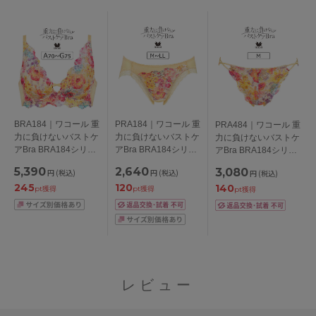
BRA184｜ワコール 重
PRA184｜ワコール 重
PRA484｜ワコール 重
力に負けないバストケ
力に負けないバストケ
力に負けないバストケ
アBra BRA184シリー
アBra BRA184シリー
アBra BRA184シリー
ズ ノンワイヤーブラ
ズ スタンダードショ
ズ Ｔバックショーツ
5,390
2,640
3,080
円
(税込)
円
(税込)
円
(税込)
ABCDEFGカップ アン
ーツ M/L/LL
M
245
120
140
ダー
pt獲得
pt獲得
pt獲得
65/70/75/80/85cm
レビュー