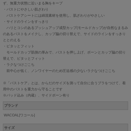
ず、無重力状態に近いまる胸をキープ
・バストにやさしい肌ざわり
バストケアシートには綿混素材を使用し、肌ざわりがやさしい
・サイドのラインをすっきり
ハリとコシのあるプッシュアップ成型カップ(モールドカップ)が自然なまるみ
のあるバストをメイクし、カップ脇の切り替えで、サイドのラインをすっきり
ととのえる
・ピタッとフィット
モールドカップ肌側の厚みで、バストを押し上げ、ボーンとカップ脇の切り
替えで、ピタッとフィット
・ラクなつけごこち
前中心が低く、ノンワイヤーのため圧迫感の少ないラクなつけごこち
※「バストケア」とは、からだのサイズを測って自分に合うブラをつけて、着
用中のバストを重力から守ることです
※パッド込み（内蔵）、サイドボーン有り
ブランド
WACOAL[ワコール]
サイズ