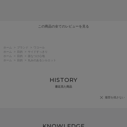
この商品の全てのレビューを見る
ホーム
>
ブランド
>
ワコール
ホーム
>
目的
>
サイドすっきり
ホーム
>
目的
>
楽なつけ心地
ホーム
>
目的
>
丸みのあるシルエット
HISTORY
最近見た商品
履歴を残さない
KNOWLEDGE