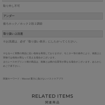
取り外し不可
アンダー
後ろホック／ホック２段２調節
取り扱い上注意
※お洗濯は、必ず「取り扱い表示」にしたがってください。
※なるべく実際の商品に近い色味を再現しておりますが、モニター等の条件により、画面上と
実物では色味が異なって見える場合がございます。
またレースやプリント柄の商品は、画像とは柄の位置等が異なる場合がございます。あらかじ
めご了承下さい。
関連キーワード：Wacoal 重力に負けないバストケアブラ
RELATED ITEMS
関連商品