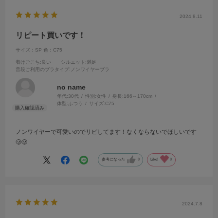
2024.8.11
リピート買いです！
サイズ：SP
色：C75
着けごこち
:良い
シルエット
:満足
普段ご利用のブラタイプ
:ノンワイヤーブラ
no name
年代:
30代
性別:
女性
身長:
166～170cm
体型:
ふつう
サイズ:
C75
ノンワイヤーで可愛いのでリピしてます！なくならないでほしいです
🥲🥲
参考になった
0
Like!
0
2024.7.8