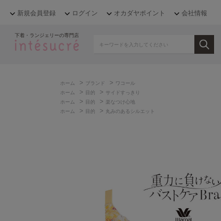
新規会員登録
ログイン
オカダヤポイント
会社情報
下着・ランジェリーの専門店
>
>
ホーム
ブランド
ワコール
>
>
ホーム
目的
サイドすっきり
>
>
ホーム
目的
楽なつけ心地
>
>
ホーム
目的
丸みのあるシルエット