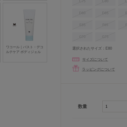
C75
C80
D80
D85
E85
F65
G70
G75
選択されたサイズ：E80
サイズについて
ラッピングについて
数量