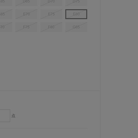
C85
D65
D70
D75
E65
E70
E75
E80
F70
F75
F80
G65
点