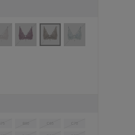
B75
B80
C65
C70