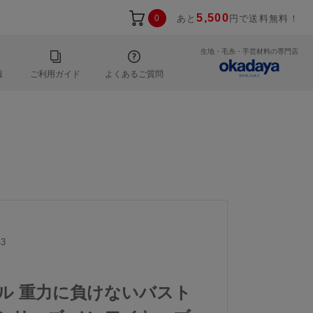
5,500
0
あと
円で送料無料！
生地・毛糸・手芸材料の専門店
報
ご利用ガイド
よくあるご質問
3
ール 重力に負けないバスト