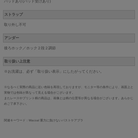
パッドあり(パッド受けあり)
ストラップ
取り外し不可
アンダー
後ろホック／ホック２段２調節
取り扱い上注意
※お洗濯は、必ず「取り扱い表示」にしたがってください。
※なるべく実際の商品に近い色味を再現しておりますが、モニター等の条件により、画面上と
実物では色味が異なって見える場合がございます。
またレースやプリント柄の商品は、画像とは柄の位置等が異なる場合がございます。あらかじ
めご了承下さい。
関連キーワード：Wacoal 重力に負けないバストケアブラ