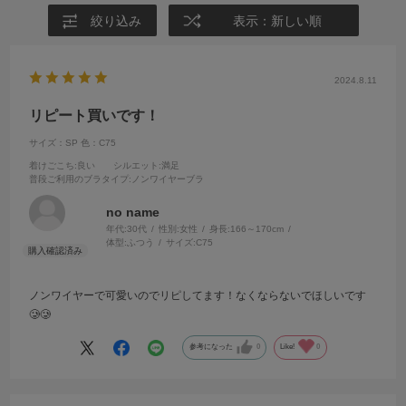
絞り込み
表示：新しい順
2024.8.11
リピート買いです！
サイズ：SP
色：C75
着けごこち
:良い
シルエット
:満足
普段ご利用のブラタイプ
:ノンワイヤーブラ
no name
年代:
30代
性別:
女性
身長:
166～170cm
体型:
ふつう
サイズ:
C75
ノンワイヤーで可愛いのでリピしてます！なくならないでほしいです
🥲🥲
参考になった
0
Like!
0