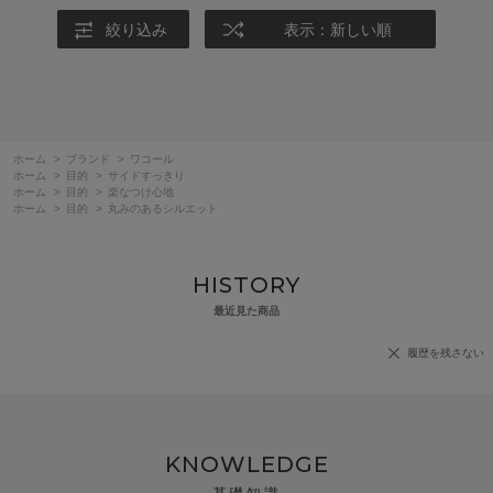
絞り込み
表示：新しい順
ホーム
>
ブランド
>
ワコール
ホーム
>
目的
>
サイドすっきり
ホーム
>
目的
>
楽なつけ心地
ホーム
>
目的
>
丸みのあるシルエット
HISTORY
最近見た商品
履歴を残さない
KNOWLEDGE