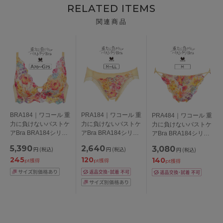
RELATED ITEMS
関連商品
BRA184｜ワコール 重
PRA184｜ワコール 重
PRA484｜ワコール 重
力に負けないバストケ
力に負けないバストケ
力に負けないバストケ
アBra BRA184シリー
アBra BRA184シリー
アBra BRA184シリー
ズ ノンワイヤーブラ
ズ スタンダードショ
ズ Ｔバックショーツ
5,390
2,640
3,080
円
(税込)
円
(税込)
円
(税込)
ABCDEFGカップ アン
ーツ M/L/LL
M
245
120
140
ダー
pt獲得
pt獲得
pt獲得
65/70/75/80/85cm