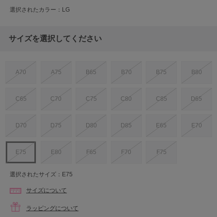
選択されたカラー：LG
サイズを選択してください
A70
A75
B65
B70
B75
B80
C65
C70
C75
C80
C85
D65
D70
D75
D80
D85
E65
E70
E75
E80
F65
F70
F75
選択されたサイズ：E75
サイズについて
ラッピングについて