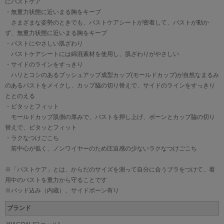
にバストケア
・無重力状態に近いまる胸をキープ
さまざまな姿勢のときでも、バストケアシートが密着して、バストが動か
ず、無重力状態に近いまる胸をキープ
・バストにやさしい肌ざわり
バストケアシートには綿混素材を使用し、肌ざわりがやさしい
・サイドのラインをすっきり
ハリとコシのあるプッシュアップ成型カップ(モールドカップ)が自然なまるみ
のあるバストをメイクし、カップ脇の切り替えで、サイドのラインをすっきり
ととのえる
・ピタッとフィット
モールドカップ肌側の厚みで、バストを押し上げ、ボーンとカップ脇の切り
替えで、ピタッとフィット
・ラクなつけごこち
前中心が低く、ノンワイヤーのため圧迫感の少ないラクなつけごこち
※「バストケア」とは、からだのサイズを測って自分に合うブラをつけて、着
用中のバストを重力から守ることです
※パッド込み（内蔵）、サイドボーン有り
ブランド