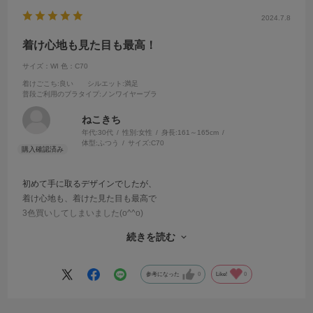
2024.7.8
着け心地も見た目も最高！
サイズ：WI
色：C70
着けごこち
:良い
シルエット
:満足
普段ご利用のブラタイプ
:ノンワイヤーブラ
ねこきち
年代:
30代
性別:
女性
身長:
161～165cm
体型:
ふつう
サイズ:
C70
初めて手に取るデザインでしたが、
着け心地も、着けた見た目も最高で
3色買いしてしまいました(o^^o)
続きを読む
お気に入りの下着に出会えて、
毎日が少しハッピーになりました♪
参考になった
0
Like!
0