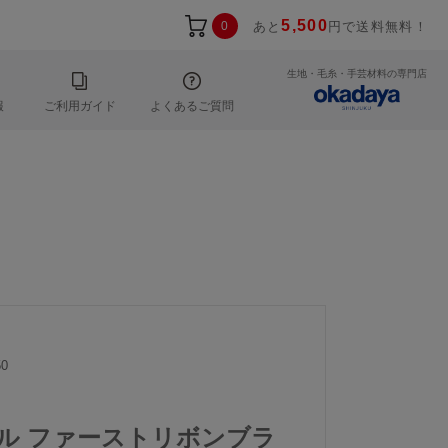
5,500
0
あと
円で送料無料！
生地・毛糸・手芸材料の専門店
報
ご利用ガイド
よくあるご質問
0
ール ファーストリボンブラ