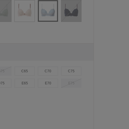
B75
C65
C70
C75
D75
E65
E70
E75