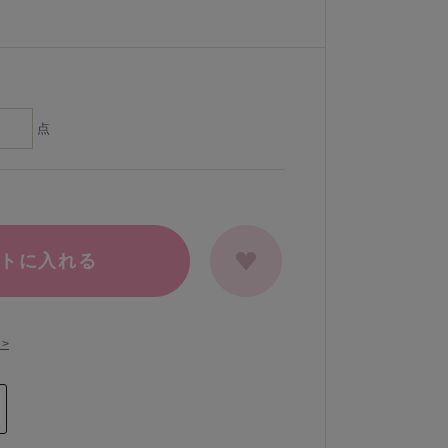
点
トに入れる
>