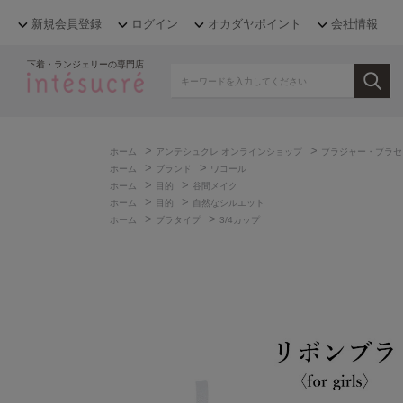
新規会員登録
ログイン
オカダヤポイント
会社情報
下着・ランジェリーの専門店
>
>
ホーム
アンテシュクレ オンラインショップ
ブラジャー・ブラセ
>
>
ホーム
ブランド
ワコール
>
>
ホーム
目的
谷間メイク
>
>
ホーム
目的
自然なシルエット
>
>
ホーム
ブラタイプ
3/4カップ