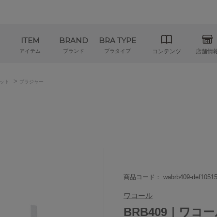
ITEM
BRAND
BRA TYPE
アイテム
ブランド
ブラタイプ
コンテンツ
店舗情
>
ット
ブラジャー
商品コード： wabrb409-def10515
ワコール
BRB409｜ワコ