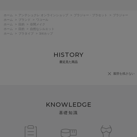
ホーム
>
アンテシュクレ オンラインショップ
>
ブラジャー・ブラセット
>
ブラジャー
ホーム
>
ブランド
>
ワコール
ホーム
>
目的
>
谷間メイク
ホーム
>
目的
>
自然なシルエット
ホーム
>
ブラタイプ
>
3/4カップ
HISTORY
最近見た商品
履歴を残さない
KNOWLEDGE
基礎知識