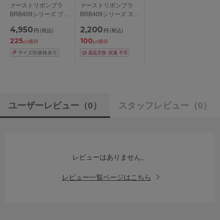
ァーストリボンブラ
ァーストリボンブラ
BRB409シリーズ ブラ
BRB409シリーズ スタ
ジャー単品 ABCDEF
ンダードショーツ M/L
4,950
2,200
円
(税込)
円
(税込)
カップ アンダー
225
100
65/70/75/80cm
pt獲得
pt獲得
ユーザーレビュー
（0）
スタッフレビュー
（0）
レビューはありません。
レビュー一覧ページはこちら