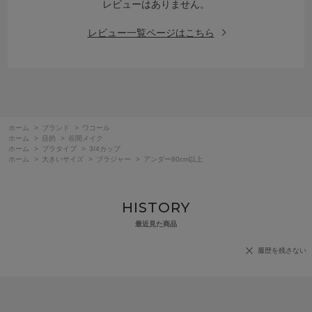
レビューはありません。
レビュー一覧ページはこちら
ホーム
>
ブランド
>
ワコール
ホーム
>
目的
>
谷間メイク
ホーム
>
ブラタイプ
>
3/4カップ
ホーム
>
大きいサイズ
>
ブラジャー
>
アンダー80cm以上
HISTORY
最近見た商品
履歴を残さない