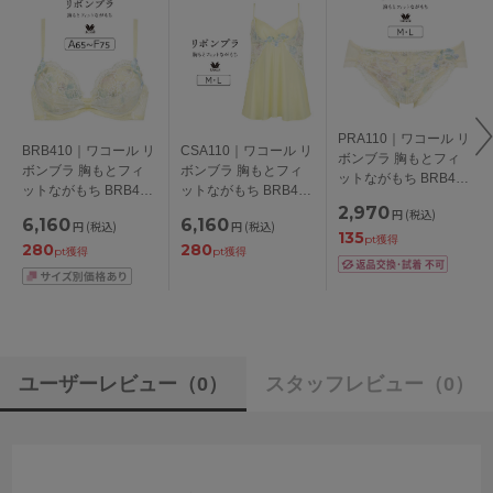
PRA110｜ワコール リ
BRB410｜ワコール リ
CSA110｜ワコール リ
ボンブラ 胸もとフィ
ボンブラ 胸もとフィ
ボンブラ 胸もとフィ
ットながもち BRB410
ットながもち BRB410
ットながもち BRB410
シリーズ スタンダー
シリーズ ブラジャー
シリーズ キャミソー
2,970
円
(税込)
ドショーツ M/L
6,160
6,160
円
(税込)
円
(税込)
単品 ABCDEF アンダ
ル M/L
135
pt獲得
280
280
ー65/70/75/80cm
pt獲得
pt獲得
ユーザーレビュー
（0）
スタッフレビュー
（0）