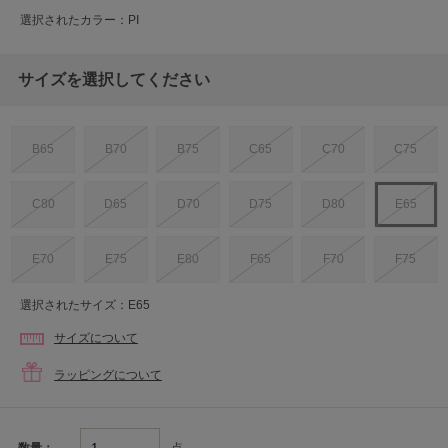
選択されたカラー：PI
サイズを選択してください
B65
B70
B75
C65
C70
C75
C80
D65
D70
D75
D80
E65
E70
E75
E80
F65
F70
F75
選択されたサイズ：E65
サイズについて
ラッピングについて
点