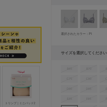
選択されたカラー：PI
サイズを選択してください
B65
B70
C75
C80
D80
D85
E85
F65