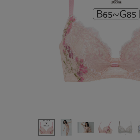
ワコールリボンブラ脇すっきりBRB413シリーズブラジ