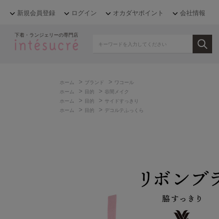
新規会員登録
ログイン
オカダヤポイント
会社情報
下着・ランジェリーの専門店
>
>
ホーム
ブランド
ワコール
>
>
ホーム
目的
谷間メイク
>
>
ホーム
目的
サイドすっきり
>
>
ホーム
目的
デコルテふっくら