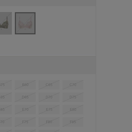
B75
B80
C65
C70
C85
D65
D70
D75
E65
E70
E75
E80
F70
F75
F80
F85