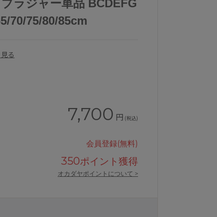
 ブラジャー単品 BCDEFG
0/75/80/85cm
を見る
7,700
円
(税込)
会員登録(無料)
350
ポイント獲得
ーズブラジャー単品
ワコールリボンブラ脇すっきりBRB4
オカダヤポイントについて >