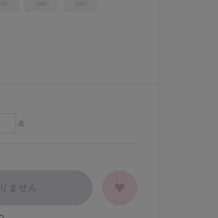
G75
G80
G85
点
りません