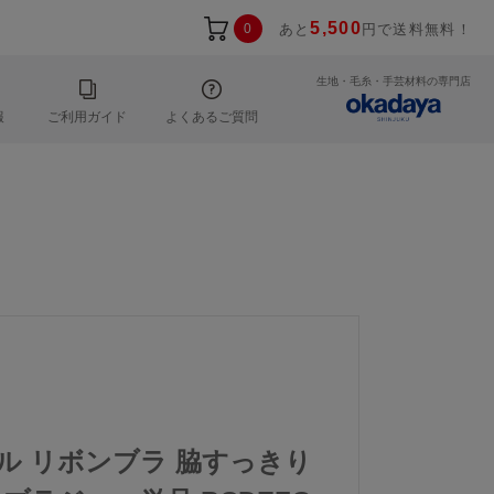
5,500
0
あと
円で送料無料！
生地・毛糸・手芸材料の専門店
報
ご利用ガイド
よくあるご質問
ール リボンブラ 脇すっきり