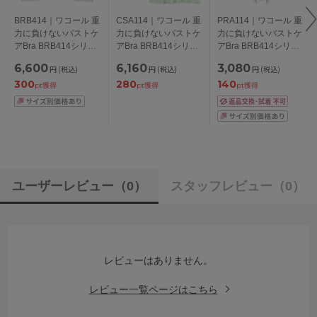
BRB414｜ワコール 重
CSA114｜ワコール 重
PRA114｜ワコール 重
力に負けないバストケ
力に負けないバストケ
力に負けないバストケ
アBra BRB414シリー
アBra BRB414シリー
アBra BRB414シリー
ズ ブラジャー単品
ズ キャミソール M/L
ズ スタンダードショ
6,600
6,160
3,080
円
(税込)
円
(税込)
円
(税込)
BCDEFGカップ アン
ーツ M/L/LL
300
280
140
ダー65/70/75/80/85cm
pt獲得
pt獲得
pt獲得
ユーザーレビュー
（0）
スタッフレビュー
（0）
レビューはありません。
レビュー一覧ページはこちら