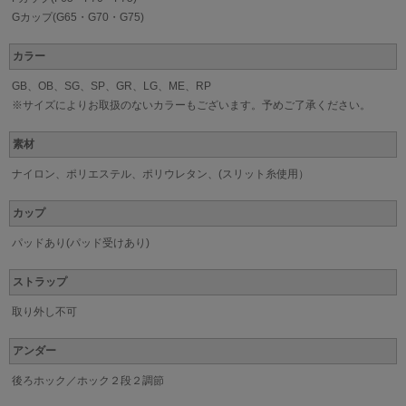
Gカップ(G65・G70・G75)
カラー
GB、OB、SG、SP、GR、LG、ME、RP
※サイズによりお取扱のないカラーもございます。予めご了承ください。
素材
ナイロン、ポリエステル、ポリウレタン、(スリット糸使用）
カップ
パッドあり(パッド受けあり)
ストラップ
取り外し不可
アンダー
後ろホック／ホック２段２調節