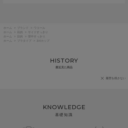
ホーム
>
ブランド
>
ワコール
ホーム
>
目的
>
サイドすっきり
ホーム
>
目的
>
背中すっきり
ホーム
>
ブラタイプ
>
3/4カップ
HISTORY
最近見た商品
履歴を残さない
KNOWLEDGE
基礎知識