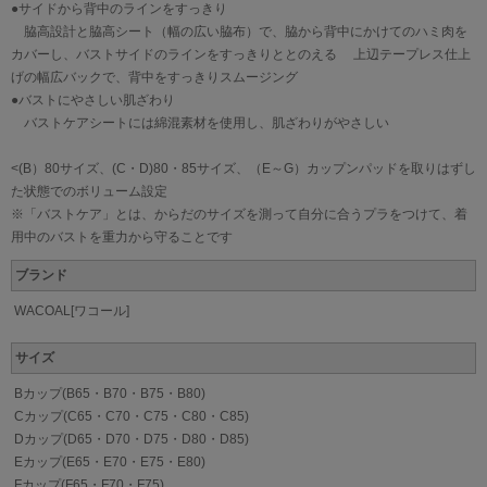
●サイドから背中のラインをすっきり
脇高設計と脇高シート（幅の広い脇布）で、脇から背中にかけてのハミ肉を
カバーし、バストサイドのラインをすっきりととのえる 上辺テープレス仕上
げの幅広バックで、背中をすっきりスムージング
●バストにやさしい肌ざわり
バストケアシートには綿混素材を使用し、肌ざわりがやさしい
<(B）80サイズ、(C・D)80・85サイズ、（E～G）カップンパッドを取りはずし
た状態でのボリューム設定
※「バストケア」とは、からだのサイズを測って自分に合うプラをつけて、着
用中のバストを重力から守ることです
ブランド
WACOAL[ワコール]
サイズ
Bカップ(B65・B70・B75・B80)
Cカップ(C65・C70・C75・C80・C85)
Dカップ(D65・D70・D75・D80・D85)
Eカップ(E65・E70・E75・E80)
Fカップ(F65・F70・F75)