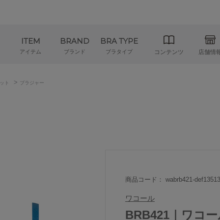
ITEM
BRAND
BRA TYPE
アイテム
ブランド
ブラタイプ
コンテンツ
店舗情
>
ット
ブラジャー
商品コード： wabrb421-def13513
ワコール
BRB421｜ワコール