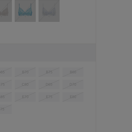
B65
B70
B75
B80
C75
C80
D65
D70
E65
E70
E75
E80
F75