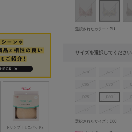
選択されたカラー：PU
サイズを選択してください
A70
A75
C65
C70
D75
D80
F65
F70
選択されたサイズ：D80