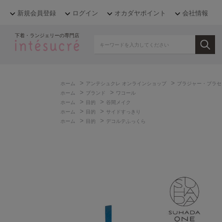
新規会員登録
ログイン
オカダヤポイント
会社情報
下着・ランジェリーの専門店
>
>
ホーム
アンテシュクレ オンラインショップ
ブラジャー・ブラセ
>
>
ホーム
ブランド
ワコール
>
>
ホーム
目的
谷間メイク
>
>
ホーム
目的
サイドすっきり
>
>
ホーム
目的
デコルテふっくら