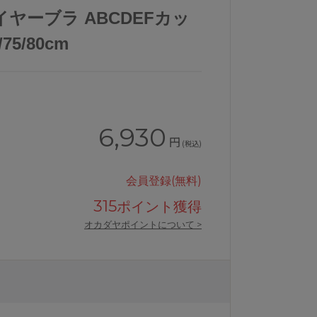
ヤーブラ ABCDEFカッ
75/80cm
6,930
円
(税込)
会員登録(無料)
315
ポイント獲得
オカダヤポイントについて >