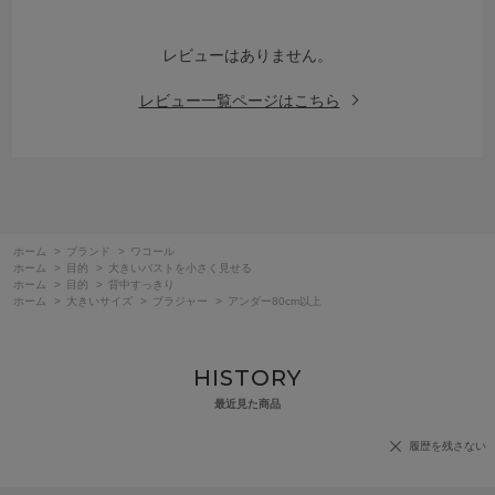
レビューはありません。
レビュー一覧ページはこちら
ホーム
>
ブランド
>
ワコール
ホーム
>
目的
>
大きいバストを小さく見せる
ホーム
>
目的
>
背中すっきり
ホーム
>
大きいサイズ
>
ブラジャー
>
アンダー80cm以上
HISTORY
最近見た商品
履歴を残さない