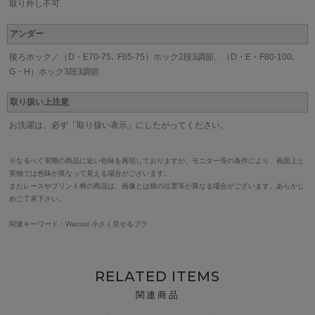
取り外し不可
アンダー
後ろホック／（D・E70-75､ F65-75）ホック2段3調節、（D・E・F80-100､
G・H）ホック3段3調節
取り扱い上注意
お洗濯は、必ず「取り扱い表示」にしたがってください。
※なるべく実際の商品に近い色味を再現しておりますが、モニター等の条件により、画面上と
実物では色味が異なって見える場合がございます。
またレースやプリント柄の商品は、画像とは柄の位置等が異なる場合がございます。あらかじ
めご了承下さい。
関連キーワード：Wacoal 小さく見せるブラ
RELATED ITEMS
関連商品