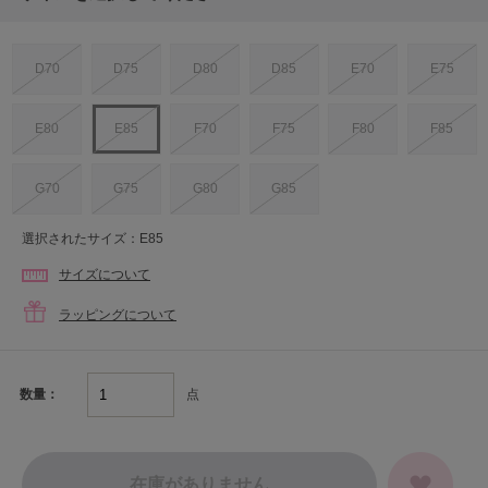
D70
D75
D80
D85
E70
E75
E80
E85
F70
F75
F80
F85
G70
G75
G80
G85
選択されたサイズ：E85
サイズについて
ラッピングについて
点
数量：
在庫がありません