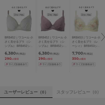
BRB452｜ワコール 小
BRB452｜ワコール 小
BRB453｜ワコール 小
さく見せるブラ （シ
さく見せるブラ （シ
さく見せるブラ （レ
ンプル） BRB452シリ
ンプル） BRB452シリ
ーシィ） BRB453シリ
ーズ ブラジャー単品
ーズ ブラジャー単品
ーズ ブラジャー単品
6,380
6,380
7,700
円
(税込)
円
(税込)
円
(税込)
DEFGHカップ アンダ
DEFGHカップ アンダ
DEFGHカップ アンダ
290
290
350
ー
ー
ー70/75/80/85/90cm
pt獲得
pt獲得
pt獲得
65/70/75/80/85/90/95/
65/70/75/80/85/90/95/
100cm
100cm
ユーザーレビュー
（0）
スタッフレビュー
（0）