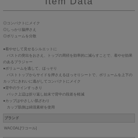
Item Data
◎コンパクトにメイク
◎しっかり脇押さえ
◎ボリュームを分散
●着やせして見せるシルエットに
バストの突出をおさえ、トップの周径を効率的に減らすことで、着やせ効果
のあるブラジャー
●ボリュームを逃して、ほっそり
バストトップからサイドを押さえるほっそりシートで、ボリュームを上下の
カップにきれいに逃がしてコンパクトにメイク
●背中のラインすっきり
バック上辺は折り返し始末で背中の段差を軽減
●カップはやさしい肌ざわり
カップ肌側は綿混素材を使用
ブランド
WACOAL[ワコール]