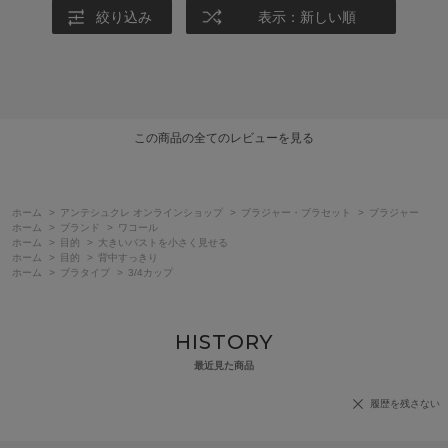
絞り込み
表示：新しい順
この商品の全てのレビューを見る
ホーム
>
アンテシュクレ オンラインショップ
>
ブラジャー・ブラセット
>
ブラジャー
ホーム
>
ブランド
>
ワコール
ホーム
>
目的
>
大きいバストを小さく見せる
ホーム
>
目的
>
背中すっきり
ホーム
>
ブラタイプ
>
3/4カップ
HISTORY
最近見た商品
履歴を残さない