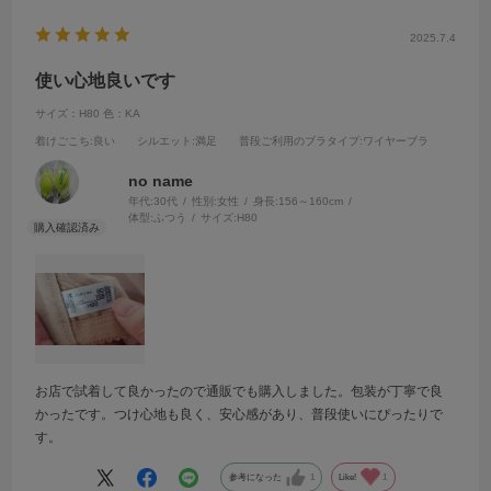
2025.7.4
使い心地良いです
サイズ：H80
色：KA
着けごこち
:良い
シルエット
:満足
普段ご利用のブラタイプ
:ワイヤーブラ
no name
年代:
30代
性別:
女性
身長:
156～160cm
体型:
ふつう
サイズ:
H80
お店で試着して良かったので通販でも購入しました。包装が丁寧で良
かったです。つけ心地も良く、安心感があり、普段使いにぴったりで
す。
参考になった
1
Like!
1