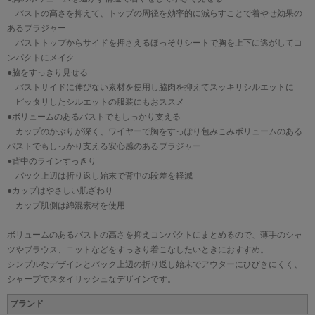
バストの高さを抑えて、トップの周径を効率的に減らすことで着やせ効果の
あるブラジャー
バストトップからサイドを押さえるほっそりシートで胸を上下に逃がしてコ
ンパクトにメイク
●脇をすっきり見せる
バストサイドに伸びない素材を使用し脇肉を抑えてスッキリシルエットに
ピッタリしたシルエットの服装にもおススメ
●ボリュームのあるバストでもしっかり支える
カップのかぶりが深く、ワイヤーで胸をすっぽり包みこみボリュームのある
バストでもしっかり支える安心感のあるブラジャー
●背中のラインすっきり
バック上辺は折り返し始末で背中の段差を軽減
●カップはやさしい肌ざわり
カップ肌側は綿混素材を使用
ボリュームのあるバストの高さを抑えコンパクトにまとめるので、薄手のシャ
ツやブラウス、ニットなどをすっきり着こなしたいときにおすすめ。
シンプルなデザインとバック上辺の折り返し始末でアウターにひびきにくく、
シャープでスタイリッシュなデザインです。
ブランド