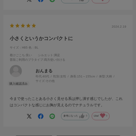
2024.2.19
小さくというかコンパクトに
サイズ：H85
色：BL
着けごこち
:良い
シルエット
:満足
普段ご利用のブラタイプ
:両方使い分ける
おんまる
年代:
40代
性別:
女性
身長:
151～155cm
体型:
大柄
サイズ:
その他
今まで使ったことある小さく見せる系は押し潰す感じでしたが、これ
はコンパクトな感じにお胸が見えるのでナチュラルです。
参考になった
0
Like!
0