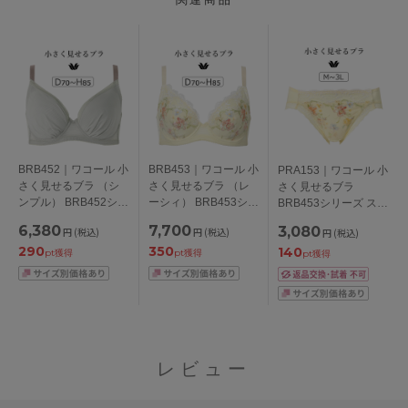
BRB452｜ワコール 小
BRB453｜ワコール 小
PRA153｜ワコール 小
さく見せるブラ （シ
さく見せるブラ （レ
さく見せるブラ
ンプル） BRB452シリ
ーシィ） BRB453シリ
BRB453シリーズ スタ
ーズ ブラジャー単品
ーズ ブラジャー単品
ンダードショーツ は
6,380
7,700
3,080
円
(税込)
円
(税込)
円
(税込)
DEFGHカップ アンダ
DEFGHカップ アンダ
きこみ丈・あさめ
290
350
140
ー
ー70/75/80/85/90cm
M/L/LL/3L
pt獲得
pt獲得
pt獲得
65/70/75/80/85/90/95/
100cm
レビュー