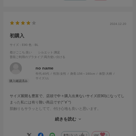
2024.12.20
初購入
サイズ：E90
色：BL
着けごこち
:良い
シルエット
:満足
普段ご利用のブラタイプ
:両方使い分ける
no name
年代:
40代
性別:
女性
身長:
156～160cm
体型:
大柄
サイズ:
LL
サイズ展開も豊富で、店頭で中々購入出来ないサイズ(E90)になってし
まった私には有り難い商品です(*´∀`*)
肌触りもサラッとしてて、付け心地も良いと思います。
この商品以外にもまとめ買いするつもりでしたが、タイミング悪く売
続きを読む
り切れ続出(T-T)
アンダー80~100迄の商品のバリエーションがもっと増えてくれたら嬉
しいなぁーと思います☆
参考になった
0
Like!
0