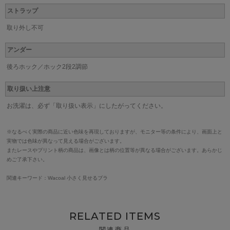
ストラップ
取り外し不可
アンダー
後ろホック／ホック2段2調節
取り扱い上注意
お洗濯は、必ず「取り扱い表示」にしたがってください。
※なるべく実際の商品に近い色味を再現しておりますが、モニター等の条件により、画面上と
実物では色味が異なって見える場合がございます。
またレースやプリント柄の商品は、画像とは柄の位置等が異なる場合がございます。あらかじ
めご了承下さい。
関連キーワード：Wacoal 小さく見せるブラ
RELATED ITEMS
関連商品