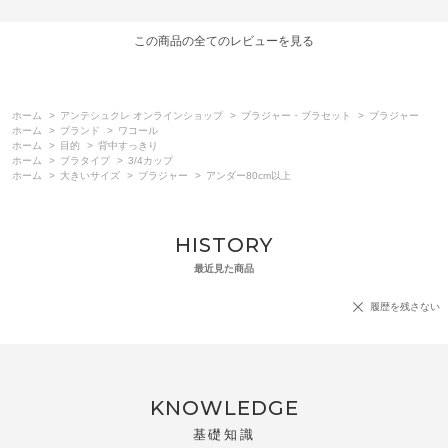
この商品の全てのレビューを見る
ホーム
>
アンテシュクレ オンラインショップ
>
ブラジャー・ブラセット
>
ブラジャー
ホーム
>
ブランド
>
ワコール
ホーム
>
目的
>
背中すっきり
ホーム
>
ブラタイプ
>
3/4カップ
ホーム
>
大きいサイズ
>
ブラジャー
>
アンダー80cm以上
HISTORY
最近見た商品
履歴を残さない
KNOWLEDGE
基礎知識