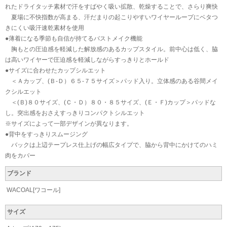
れたドライタッチ素材で汗をすばやく吸い拡散、乾燥することで、さらり爽快
夏場に不快指数が高まる、汗だまりの起こりやすいワイヤーループにベタつ
きにくい吸汗速乾素材を使用
●薄着になる季節も自信が持てるバストメイク機能
胸もとの圧迫感を軽減した解放感のあるカップスタイル。前中心は低く、脇
は高いワイヤーで圧迫感を軽減しながらすっきりとホールド
●サイズに合わせたカップシルエット
＜Ａカップ、(Ｂ-Ｄ）６５-７５サイズ＞パッド入り。立体感のある谷間メイ
クシルエット
＜(Ｂ)８０サイズ、(Ｃ・Ｄ）８０・８５サイズ、(Ｅ・Ｆ)カップ＞パッドな
し。突出感をおさえすっきりコンパクトシルエット
※サイズによって一部デザインが異なります。
●背中をすっきりスムージング
バックは上辺テープレス仕上げの幅広タイプで、脇から背中にかけてのハミ
肉をカバー
ブランド
WACOAL[ワコール]
サイズ