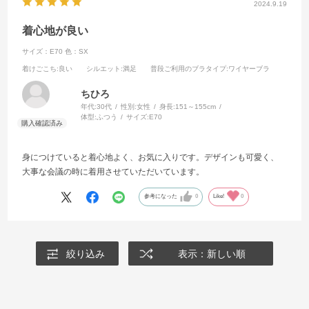
2024.9.19
着心地が良い
サイズ：E70
色：SX
着けごこち
:良い
シルエット
:満足
普段ご利用のブラタイプ
:ワイヤーブラ
ちひろ
年代:
30代
性別:
女性
身長:
151～155cm
体型:
ふつう
サイズ:
E70
身につけていると着心地よく、お気に入りです。デザインも可愛く、
大事な会議の時に着用させていただいています。
参考になった
0
Like!
0
絞り込み
表示：新しい順