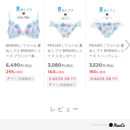
BRB465｜ワコール 夏
PRA165｜ワコール 夏
PRA465｜ワコール 夏
めくブラ BRB465シリ
めくブラ BRB465シリ
めくブラ BRB465シリ
ーズ ブラジャー単品
ーズ スタンダードシ
ーズ Ｔバックショー
ABCDEFカップ アン
ョーツ M/L/LL
ツ M
6,490
3,080
3,520
円
(税込)
円
(税込)
円
(税込)
ダー65/70/75/80/85cm
295
140
160
pt獲得
pt獲得
pt獲得
レビュー