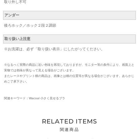
取り外し不可
アンダー
後ろホック／ホック２段２調節
取り扱い上注意
※お洗濯は、必ず「取り扱い表示」にしたがってください。
※なるべく実際の商品に近い色味を再現しておりますが、モニター等の条件により、画面上と
実物では色味が異なって見える場合がございます。
またレースやプリント柄の商品は、画像とは柄の位置等が異なる場合がございます。あらかじ
めご了承下さい。
関連キーワード：Wacoal 小さく見せるブラ
RELATED ITEMS
関連商品