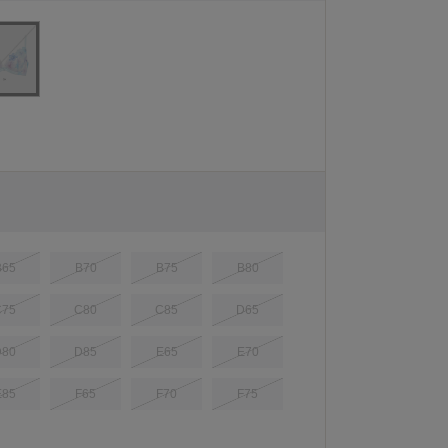
B65
B70
B75
B80
C75
C80
C85
D65
D80
D85
E65
E70
E85
F65
F70
F75