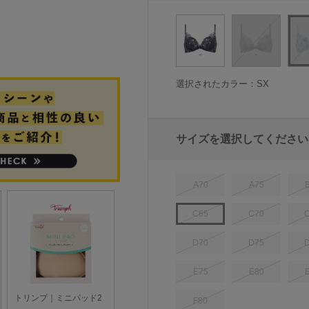
選択されたカラー：SX
サイズを選択してください
A70
A75
C65
C70
D70
D75
E75
E80
F80