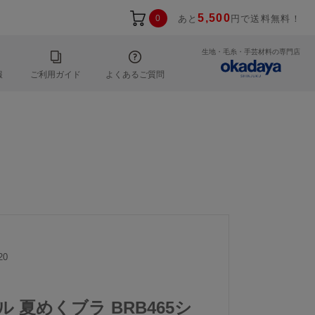
5,500
0
あと
円で送料無料！
生地・毛糸・手芸材料の専門店
報
ご利用ガイド
よくあるご質問
20
ル 夏めくブラ BRB465シ