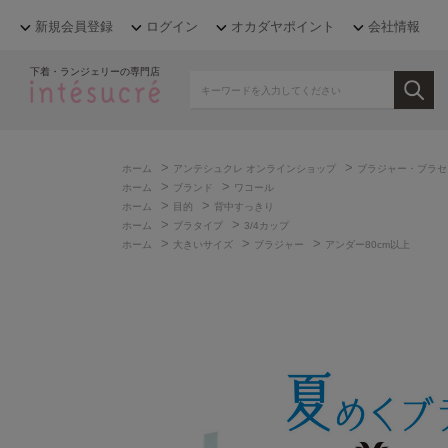
新規会員登録
ログイン
オカダヤポイント
会社情報
下着・ランジェリーの専門店
>
>
ホーム
アンテシュクレ オンラインショップ
ブラジャー・ブラセ
>
>
ホーム
ブランド
ワコール
>
>
ホーム
目的
背中すっきり
>
>
ホーム
ブラタイプ
3/4カップ
>
>
>
ホーム
大きいサイズ
ブラジャー
アンダー80cm以上