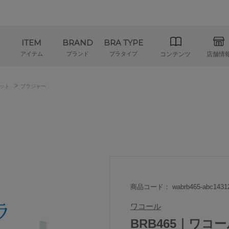
ITEM
BRAND
BRA TYPE
アイテム
ブランド
ブラタイプ
コンテンツ
店舗情
>
ット
ブラジャー
商品コード： wabrb465-abc1431
ワコール
BRB465｜ワコー