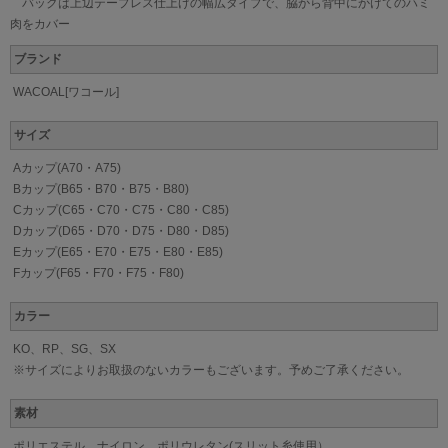
バックは上辺テープレス仕上げの幅広タイプで、脇から背中にかけてのハミ
肉をカバー
ブランド
WACOAL[ワコール]
サイズ
Aカップ(A70・A75)
Bカップ(B65・B70・B75・B80)
Cカップ(C65・C70・C75・C80・C85)
Dカップ(D65・D70・D75・D80・D85)
Eカップ(E65・E70・E75・E80・E85)
Fカップ(F65・F70・F75・F80)
カラー
KO、RP、SG、SX
※サイズによりお取扱のないカラーもございます。予めご了承ください。
素材
ポリエステル、ナイロン、ポリウレタン(スリット糸使用）