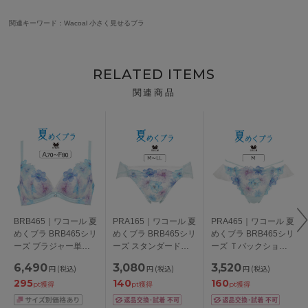
関連キーワード：Wacoal 小さく見せるブラ
RELATED ITEMS
関連商品
BRB465｜ワコール 夏
PRA165｜ワコール 夏
PRA465｜ワコール 夏
めくブラ BRB465シリ
めくブラ BRB465シリ
めくブラ BRB465シリ
ーズ ブラジャー単品
ーズ スタンダードシ
ーズ Ｔバックショー
ABCDEFカップ アン
ョーツ M/L/LL
ツ M
6,490
3,080
3,520
円
(税込)
円
(税込)
円
(税込)
ダー65/70/75/80/85cm
295
140
160
pt獲得
pt獲得
pt獲得