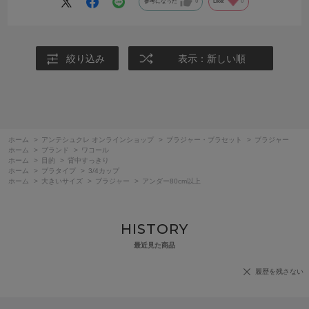
参考になった
0
Like!
0
絞り込み
表示：新しい順
ホーム
>
アンテシュクレ オンラインショップ
>
ブラジャー・ブラセット
>
ブラジャー
ホーム
>
ブランド
>
ワコール
ホーム
>
目的
>
背中すっきり
ホーム
>
ブラタイプ
>
3/4カップ
ホーム
>
大きいサイズ
>
ブラジャー
>
アンダー80cm以上
HISTORY
最近見た商品
履歴を残さない