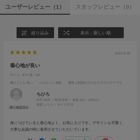
ユーザーレビュー
（1）
スタッフレビュー
（0）
絞り込み
表示：新しい順
2024.9.19
着心地が良い
サイズ：E70
色：SX
着けごこち
:良い
シルエット
:満足
普段ご利用のブラタイプ
:ワイヤーブラ
ちひろ
年代:
30代
性別:
女性
身長:
151～155cm
体型:
ふつう
サイズ:
E70
身につけていると着心地よく、お気に入りです。デザインも可愛く、
大事な会議の時に着用させていただいています。