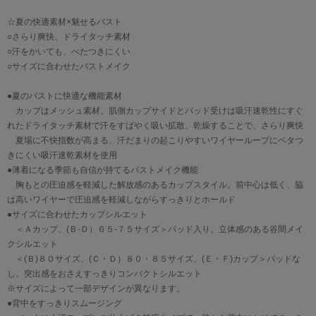
☆夏の快適素材×魅せるバスト
○さらり爽快、ドライタッチ素材
○汗をかいても、べたつきにくい
○サイズに合わせたバストメイク
●夏のバストに快適な機能素材
カップはメッシュ素材。肌側カップサイドとパッド受けは吸汗速乾性にすぐ
れたドライタッチ素材で汗をすばやく吸い拡散、乾燥することで、さらり爽快
夏場に不快指数が高まる、汗だまりの起こりやすいワイヤーループにベタつ
きにくい吸汗速乾素材を使用
●薄着になる季節も自信が持てるバストメイク機能
胸もとの圧迫感を軽減した解放感のあるカップスタイル。前中心は低く、脇
は高いワイヤーで圧迫感を軽減しながらすっきりとホールド
●サイズに合わせたカップシルエット
＜Ａカップ、(Ｂ-Ｄ）６５-７５サイズ＞パッド入り。立体感のある谷間メイ
クシルエット
＜(Ｂ)８０サイズ、(Ｃ・Ｄ）８０・８５サイズ、(Ｅ・Ｆ)カップ＞パッドな
し。突出感をおさえすっきりコンパクトシルエット
※サイズによって一部デザインが異なります。
●背中をすっきりスムージング