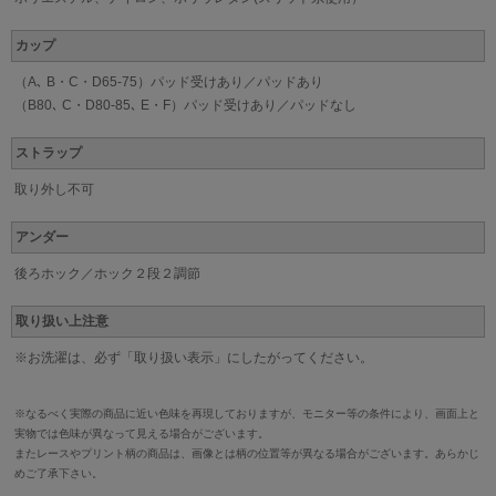
カップ
（A､ B・C・D65-75）パッド受けあり／パッドあり
（B80､ C・D80-85､ E・F）パッド受けあり／パッドなし
ストラップ
取り外し不可
アンダー
後ろホック／ホック２段２調節
取り扱い上注意
※お洗濯は、必ず「取り扱い表示」にしたがってください。
※なるべく実際の商品に近い色味を再現しておりますが、モニター等の条件により、画面上と
実物では色味が異なって見える場合がございます。
またレースやプリント柄の商品は、画像とは柄の位置等が異なる場合がございます。あらかじ
めご了承下さい。