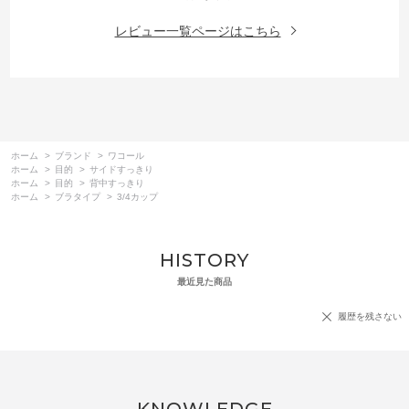
レビュー一覧ページはこちら
ホーム
>
ブランド
>
ワコール
ホーム
>
目的
>
サイドすっきり
ホーム
>
目的
>
背中すっきり
ホーム
>
ブラタイプ
>
3/4カップ
HISTORY
最近見た商品
履歴を残さない
KNOWLEDGE