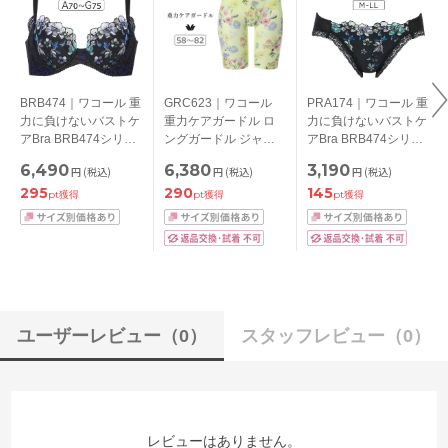
BRB474｜ワコール 重
GRC623｜ワコール
PRA174｜ワコール 重
力に負けないバストケ
重力ケアガードル ロ
力に負けないバストケ
アBra BRB474シリー
ングガードル ジャス
アBra BRB474シリー
ズ ブラジャー単品 A-
トウエスト ロング丈
ズ スタンダードショ
6,490
6,380
3,190
円
(税込)
円
(税込)
円
(税込)
G/65-85
58/64/70/76/82
ーツ M-LL
295
290
145
pt獲得
pt獲得
pt獲得
ユーザーレビュー
（0）
スタッフレビュー
（0）
レビューはありません。