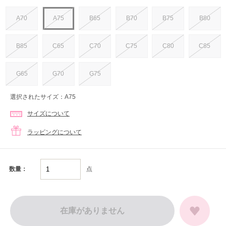
A70
A75
B65
B70
B75
B80
B85
C65
C70
C75
C80
C85
G65
G70
G75
選択されたサイズ：A75
サイズについて
ラッピングについて
点
数量：
在庫がありません