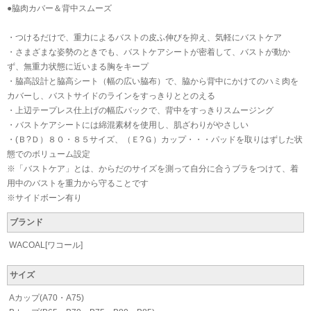
●脇肉カバー＆背中スムーズ
・つけるだけで、重力によるバストの皮ふ伸びを抑え、気軽にバストケア
・さまざまな姿勢のときでも、バストケアシートが密着して、バストが動か
ず、無重力状態に近いまる胸をキープ
・脇高設計と脇高シート（幅の広い脇布）で、脇から背中にかけてのハミ肉を
カバーし、バストサイドのラインをすっきりととのえる
・上辺テープレス仕上げの幅広バックで、背中をすっきりスムージング
・バストケアシートには綿混素材を使用し、肌ざわりがやさしい
・(Ｂ?Ｄ）８０・８５サイズ、（Ｅ?Ｇ）カップ・・・パッドを取りはずした状
態でのボリューム設定
※「バストケア」とは、からだのサイズを測って自分に合うブラをつけて、着
用中のバストを重力から守ることです
※サイドボーン有り
ブランド
WACOAL[ワコール]
サイズ
Aカップ(A70・A75)