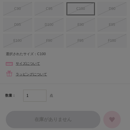
C90
C95
C100
D90
D95
D100
E90
E95
E100
F90
F95
F100
選択されたサイズ：C100
サイズについて
ラッピングについて
点
数量：
在庫がありません