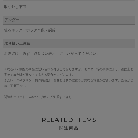
取り外し不可
アンダー
後ろホック／ホック２段２調節
取り扱い上注意
お洗濯は、必ず「取り扱い表示」にしたがってください。
※なるべく実際の商品に近い色味を再現しておりますが、モニター等の条件により、画面上と
実物では色味が異なって見える場合がございます。
またレースやプリント柄の商品は、画像とは柄の位置等が異なる場合がございます。あらかじ
めご了承下さい。
関連キーワード：Wacoal リボンブラ 脇すっきり
RELATED ITEMS
関連商品