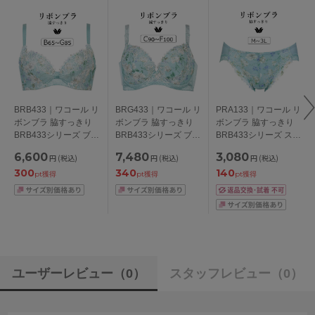
BRB433｜ワコール リ
BRG433｜ワコール リ
PRA133｜ワコール リ
ボンブラ 脇すっきり
ボンブラ 脇すっきり
ボンブラ 脇すっきり
BRB433シリーズ ブラ
BRB433シリーズ ブラ
BRB433シリーズ スタ
ジャー単品 BCDEFG
ジャー単品 Qサイズ
ンダードショーツ
6,600
7,480
3,080
円
(税込)
円
(税込)
円
(税込)
カップ アンダー
CDEFカップ アンダー
M/L/LL/3L
300
340
140
65/70/75/80/85cm
90/95/100cm
pt獲得
pt獲得
pt獲得
ユーザーレビュー
（0）
スタッフレビュー
（0）