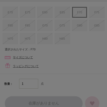
E70
E75
E80
E85
F70
F75
F80
F85
G70
G75
G80
G85
H70
H75
H80
H85
選択されたサイズ：F70
サイズについて
ラッピングについて
点
数量：
在庫がありません