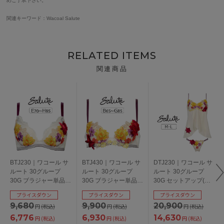
めご了承下さい。
関連キーワード：Wacoal Salute
RELATED ITEMS
関連商品
BTJ230｜ワコール サ
BTJ430｜ワコール サ
DTJ230｜ワコール サ
ルート 30グループ
ルート 30グループ
ルート 30グループ
30G ブラジャー単品
30G ブラジャー単品
30G セットアップ(キ
小さく見せるブラ
P-upタイプ BCDEFG
ャミ＋Ｔバック) M/L
プライスダウン
プライスダウン
プライスダウン
EFGHカップ アンダー
カップ アンダー
9,680
9,900
20,900
円
(税込)
円
(税込)
円
(税込)
70/75/80/85cm
65/70/75/80cm
6,776
6,930
14,630
円
(税込)
円
(税込)
円
(税込)