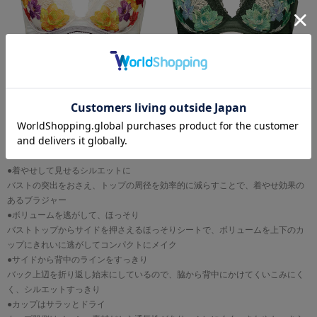
Item Data
●着やせして見せるシルエットに
バストの突出をおさえ、トップの周径を効率的に減らすことで、着やせ効果の
あるブラジャー
●ボリュームを逃がして、ほっそり
バストトップからサイドを押さえるほっそりシートで、ボリュームを上下のカ
ップにきれいに逃がしてコンパクトにメイク
●サイドから背中のラインをすっきり
バック上辺を折り返し始末にしているので、脇から背中にかけてくいこみにく
く、シルエットすっきり
●カップはサラッとドライ