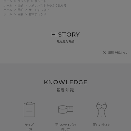
ホーム
>
ブランド
>
サルート
ホーム
>
目的
>
大きいバストを小さく見せる
ホーム
>
目的
>
サイドすっきり
ホーム
>
目的
>
背中すっきり
HISTORY
最近見た商品
履歴を残さない
KNOWLEDGE
基礎知識
サイズ
正しいサイズの
正しい着け方
一覧
測り方