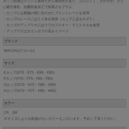
カップ肌側はメッシュ素材だから通気性があり、ムレにくく、さわやか。さら
に吸汗速乾、抗菌防臭加工で快適さをプラス
・カップには刺繍の柄に合わせたプリントレースを使用
・カップのレースにはラメ糸を使用（カップ上辺をのぞく）
・カップのアップリケにはスワロフスキー・クリスタルを使用
・アップリケはカエンボクの花をイメージ
ブランド
WACOAL[ワコール]
サイズ
Eカップ(E70・E75・E80・E85)
Fカップ(F70・F75・F80・F85)
Gカップ(G70・G75・G80・G85)
Hカップ(H70・H75・H80・H85)
カラー
CR、GR
※サイズによりお取扱のないカラーもございます。予めご了承ください。