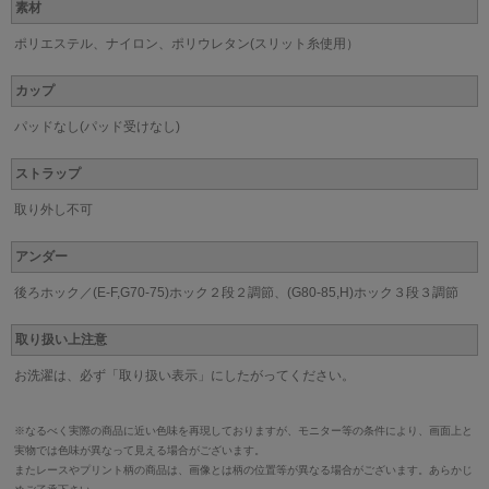
素材
ポリエステル、ナイロン、ポリウレタン(スリット糸使用）
カップ
パッドなし(パッド受けなし)
ストラップ
取り外し不可
アンダー
後ろホック／(E-F,G70-75)ホック２段２調節、(G80-85,H)ホック３段３調節
取り扱い上注意
お洗濯は、必ず「取り扱い表示」にしたがってください。
※なるべく実際の商品に近い色味を再現しておりますが、モニター等の条件により、画面上と
実物では色味が異なって見える場合がございます。
またレースやプリント柄の商品は、画像とは柄の位置等が異なる場合がございます。あらかじ