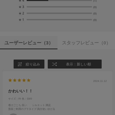
★
4
(1)
★
3
(0)
★
2
(0)
★
1
(0)
ユーザーレビュー
（3）
スタッフレビュー
（0）
絞り込み
表示：新しい順
2024.11.12
かわいい！！
サイズ：PI
色：G65
着けごこち
:良い
シルエット
:満足
普段ご利用のブラタイプ
:両方使い分ける