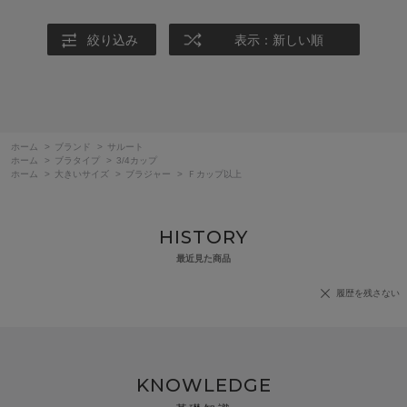
絞り込み
表示：新しい順
ホーム
>
ブランド
>
サルート
ホーム
>
ブラタイプ
>
3/4カップ
ホーム
>
大きいサイズ
>
ブラジャー
>
Ｆカップ以上
HISTORY
最近見た商品
履歴を残さない
KNOWLEDGE