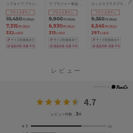
ップタイプ ブラジャ
プ ブラジャー単品 全4
エックスプラスブラ
ー単品 全3色 D-I/65-
色 B-I/65-85
ブラジャー単品 全4色
プライスダウン
プライスダウン
プライスダウン
85
C-G/65-75
10,450
9,900
9,350
円
(税込)
円
(税込)
円
(税込)
7,315
6,930
6,545
円
(税込)
円
(税込)
円
(税込)
332
315
297
pt獲得
pt獲得
pt獲得
レビュー
4.7
3
レビュー件数：
件
★
5
(2)