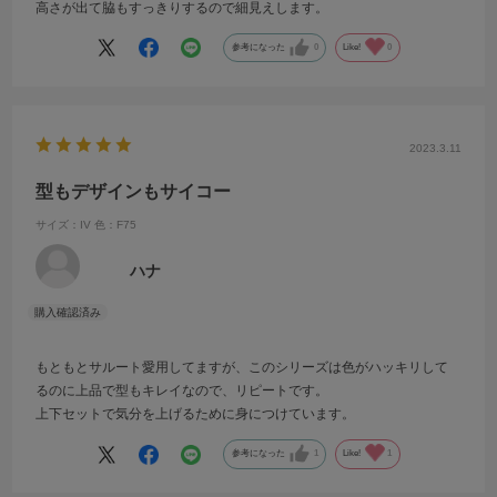
高さが出て脇もすっきりするので細見えします。
参考になった
0
Like!
0
2023.3.11
型もデザインもサイコー
サイズ：IV
色：F75
ハナ
もともとサルート愛用してますが、このシリーズは色がハッキリして
るのに上品で型もキレイなので、リピートです。
上下セットで気分を上げるために身につけています。
参考になった
1
Like!
1