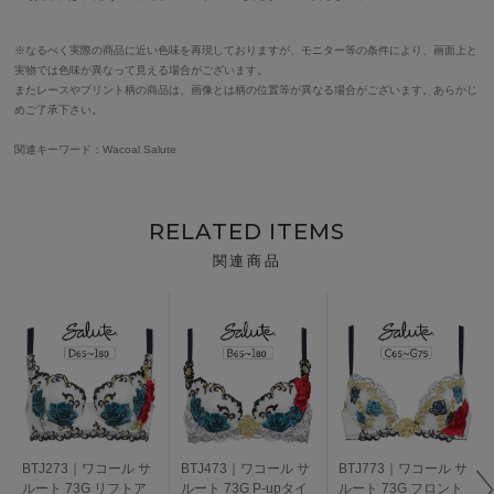
※なるべく実際の商品に近い色味を再現しておりますが、モニター等の条件により、画面上と
実物では色味が異なって見える場合がございます。
またレースやプリント柄の商品は、画像とは柄の位置等が異なる場合がございます。あらかじ
めご了承下さい。
関連キーワード：Wacoal Salute
RELATED ITEMS
関連商品
BTJ273｜ワコール サ
BTJ473｜ワコール サ
BTJ773｜ワコール サ
ルート 73G リフトア
ルート 73G P-upタイ
ルート 73G フロント