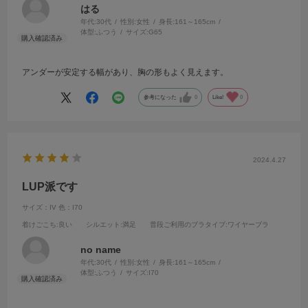
はる
年代:
30代
性別:
女性
身長:
161～165cm
体型:
ふつう
サイズ:
G65
アンダーが安定する幅があり、胸の形もよく見えます。
参考になった
0
Like!
0
2024.4.27
LUP派です
サイズ：IV
色：I70
着けごこち
:良い
シルエット
:満足
普段ご利用のブラタイプ
:ワイヤーブラ
no name
年代:
30代
性別:
女性
身長:
161～165cm
体型:
ふつう
サイズ:
I70