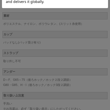
※サイズによりお取扱のないカラーもございます。予めご了承ください。
素材
ポリエステル、ナイロン、ポリウレタン、(スリット糸使用）
カップ
パッドなし(パッド受け有り)
ストラップ
取り外し不可
アンダー
D～F、G65～75（後ろホック／ホック２段２調節）
G80・G85、H・I（後ろホック／ホック3段２調節）
取り扱い上注意
手洗い
※お洗濯は、必ず「取り扱い表示」にしたがってください。