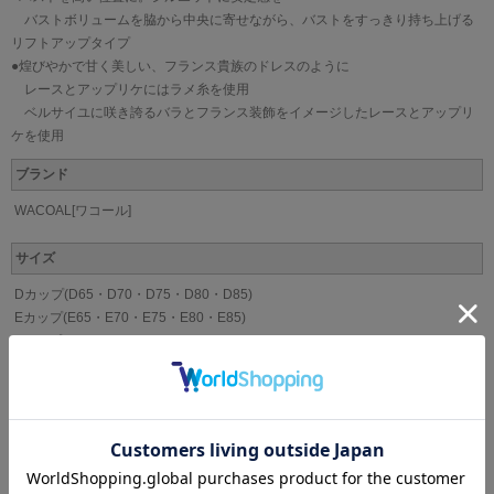
バストボリュームを脇から中央に寄せながら、バストをすっきり持ち上げる
リフトアップタイプ
●煌びやかで甘く美しい、フランス貴族のドレスのように
レースとアップリケにはラメ糸を使用
ベルサイユに咲き誇るバラとフランス装飾をイメージしたレースとアップリ
ケを使用
ブランド
WACOAL[ワコール]
サイズ
Dカップ(D65・D70・D75・D80・D85)
Eカップ(E65・E70・E75・E80・E85)
Fカップ(F65・F70・F75・F80・F85)
Gカップ(G65・G70・G75・G80・G85)
Hカップ(H65・H70・H75・H80・H85)
Iカップ(I65・I70・I75・I80)
カラー
IV、KO、PI