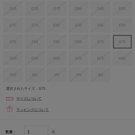
D65
D70
D75
D80
D85
E65
E70
E75
E80
E85
F65
F70
F75
F80
F85
G65
G70
G75
G80
G85
H65
H70
H75
H80
H85
I65
I70
I75
I80
選択されたサイズ：G75
サイズについて
ラッピングについて
点
数量：