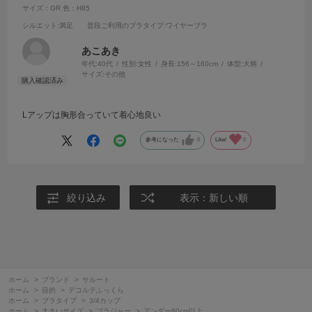
サイズ：GR
色：H85
シルエット
:満足
普段ご利用のブラタイプ
:ワイヤーブラ
あこあき
年代:
40代
性別:
女性
身長:
156～160cm
体型:
大柄
サイズ:
その他
Lアップは胸形合っていて着心地良い
参考になった
0
Like!
0
絞り込み
表示：新しい順
ホーム
>
ブランド
>
サルート
ホーム
>
目的
>
デコルテふっくら
ホーム
>
ブラタイプ
>
3/4カップ
ホーム
>
大きいサイズ
>
ブラジャー
>
アンダー80cm以上