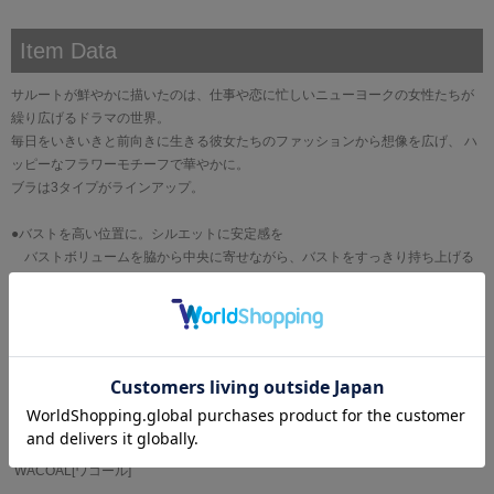
Item Data
サルートが鮮やかに描いたのは、仕事や恋に忙しいニューヨークの女性たちが
繰り広げるドラマの世界。
毎日をいきいきと前向きに生きる彼女たちのファッションから想像を広げ、 ハ
ッピーなフラワーモチーフで華やかに。
ブラは3タイプがラインアップ。
●バストを高い位置に。シルエットに安定感を
バストボリュームを脇から中央に寄せながら、バストをすっきり持ち上げる
リフトアップタイプ
・カップには刺繍の柄に合わせたプリントレースを使用
・カップのレースにはラメ糸を使用
・カップのアップリケにはスワロフスキー・クリスタルを使用
・アップリケはバラの花をイメージ
ブランド
WACOAL[ワコール]