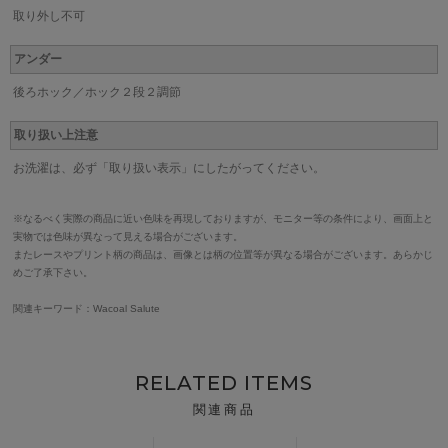
取り外し不可
アンダー
後ろホック／ホック２段２調節
取り扱い上注意
お洗濯は、必ず「取り扱い表示」にしたがってください。
※なるべく実際の商品に近い色味を再現しておりますが、モニター等の条件により、画面上と
実物では色味が異なって見える場合がございます。
またレースやプリント柄の商品は、画像とは柄の位置等が異なる場合がございます。あらかじ
めご了承下さい。
関連キーワード：Wacoal Salute
RELATED ITEMS
関連商品