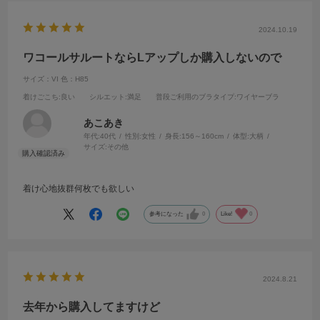
2024.10.19
ワコールサルートならLアップしか購入しないので
サイズ：VI
色：H85
着けごこち
:良い
シルエット
:満足
普段ご利用のブラタイプ
:ワイヤーブラ
あこあき
年代:
40代
性別:
女性
身長:
156～160cm
体型:
大柄
サイズ:
その他
着け心地抜群何枚でも欲しい
参考になった
0
Like!
0
2024.8.21
去年から購入してますけど