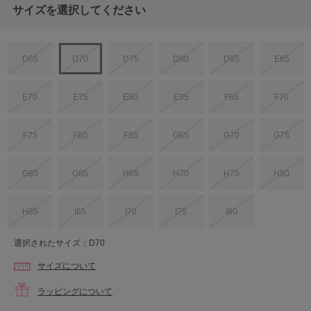
サイズを選択してください
D65
D70
D75
D80
D85
E65
E70
E75
E80
E85
F65
F70
F75
F80
F85
G65
G70
G75
G80
G85
H65
H70
H75
H80
H85
I65
I70
I75
I80
選択されたサイズ：D70
サイズについて
ラッピングについて