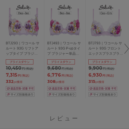
BTJ293｜ワコール サ
BTJ493｜ワコール サ
BTJ793｜ワコール サ
ルート 93G リフトア
ルート 93G P-upタイ
ルート 93G フロント
ップタイプ ブラジャ
プ ブラジャー単品
エックスプラスブラ
ー単品 DEFGHIカップ
BCDEFGHIカップ ア
ブラジャー単品
プライスダウン
プライスダウン
プライスダウン
アンダー
ンダー
CDEFGカップ アンダ
10,450
9,680
9,900
円
(税込)
円
(税込)
円
(税込)
65/70/75/80/85cm
65/70/75/80/85cm
ー65/70/75cm
7,315
6,776
6,930
円
(税込)
円
(税込)
円
(税込)
332
308
315
pt獲得
pt獲得
pt獲得
レビュー