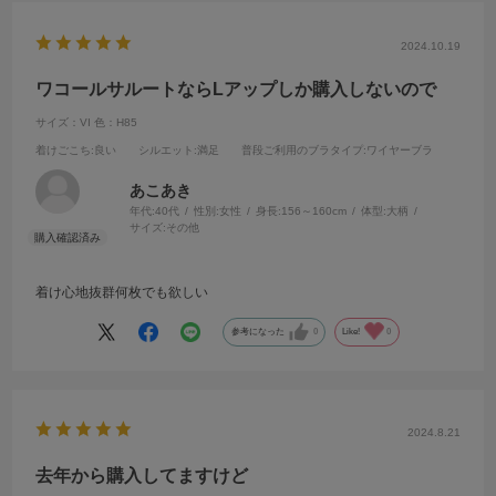
2024.10.19
ワコールサルートならLアップしか購入しないので
サイズ：VI
色：H85
着けごこち
:良い
シルエット
:満足
普段ご利用のブラタイプ
:ワイヤーブラ
あこあき
年代:
40代
性別:
女性
身長:
156～160cm
体型:
大柄
サイズ:
その他
着け心地抜群何枚でも欲しい
参考になった
0
Like!
0
2024.8.21
去年から購入してますけど