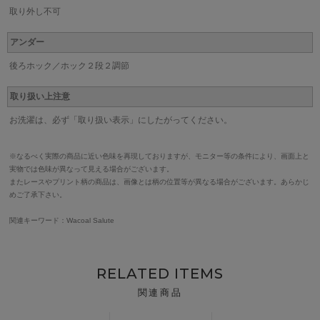
取り外し不可
アンダー
後ろホック／ホック２段２調節
取り扱い上注意
お洗濯は、必ず「取り扱い表示」にしたがってください。
※なるべく実際の商品に近い色味を再現しておりますが、モニター等の条件により、画面上と
実物では色味が異なって見える場合がございます。
またレースやプリント柄の商品は、画像とは柄の位置等が異なる場合がございます。あらかじ
めご了承下さい。
関連キーワード：Wacoal Salute
RELATED ITEMS
関連商品