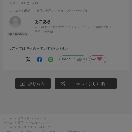
サイズ：GR
色：H85
シルエット
:満足
普段ご利用のブラタイプ
:ワイヤーブラ
あこあき
年代:
40代
性別:
女性
身長:
156～160cm
体型:
大柄
サイズ:
その他
Lアップは胸形合っていて着心地良い
参考になった
0
Like!
0
絞り込み
表示：新しい順
ホーム
>
ブランド
>
サルート
ホーム
>
目的
>
デコルテふっくら
ホーム
>
ブラタイプ
>
3/4カップ
ホーム
>
大きいサイズ
>
ブラジャー
>
アンダー80cm以上