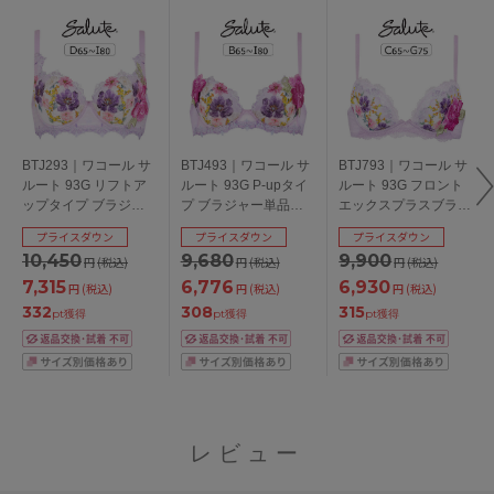
BTJ293｜ワコール サ
BTJ493｜ワコール サ
BTJ793｜ワコール サ
ルート 93G リフトア
ルート 93G P-upタイ
ルート 93G フロント
ップタイプ ブラジャ
プ ブラジャー単品
エックスプラスブラ
ー単品 DEFGHIカップ
BCDEFGHIカップ ア
ブラジャー単品
プライスダウン
プライスダウン
プライスダウン
アンダー
ンダー
CDEFGカップ アンダ
10,450
9,680
9,900
円
(税込)
円
(税込)
円
(税込)
65/70/75/80/85cm
65/70/75/80/85cm
ー65/70/75cm
7,315
6,776
6,930
円
(税込)
円
(税込)
円
(税込)
332
308
315
pt獲得
pt獲得
pt獲得
レビュー