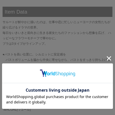
Item Data
サルートが鮮やかに描いたのは、仕事や恋に忙しいニューヨークの女性たちが
繰り広げるドラマの世界。
毎日をいきいきと前向きに生きる彼女たちのファッションから想像を広げ、 ハ
ッピーなフラワーモチーフで華やかに。
ブラは3タイプがラインアップ。
●バストを高い位置に。シルエットに安定感を
バストボリュームを脇から中央に寄せながら、バストをすっきり持ち上げる
リフトアップタイプ
・カップには刺繍の柄に合わせたプリントレースを使用
・カップのレースにはラメ糸を使用
・カップのアップリケにはスワロフスキー・クリスタルを使用
・アップリケはバラの花をイメージ
ブランド
WACOAL[ワコール]