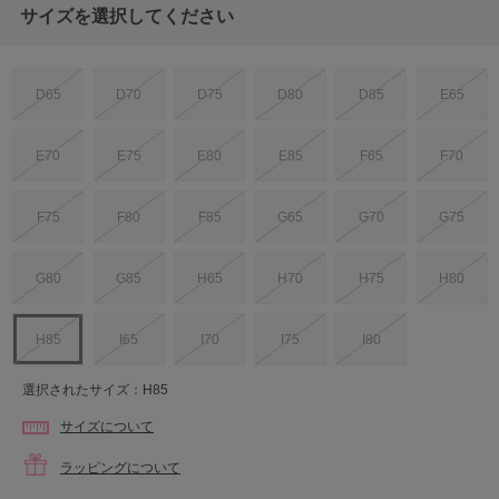
サイズを選択してください
D65
D70
D75
D80
D85
E65
E70
E75
E80
E85
F65
F70
F75
F80
F85
G65
G70
G75
G80
G85
H65
H70
H75
H80
H85
I65
I70
I75
I80
選択されたサイズ：H85
サイズについて
ラッピングについて