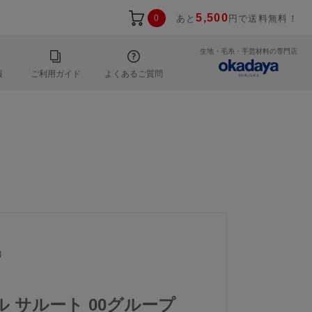
5,500
0
あと
円で送料無料！
生地・毛糸・手芸材料の専門店
報
ご利用ガイド
よくあるご質問
3
ール サルート 00グループ