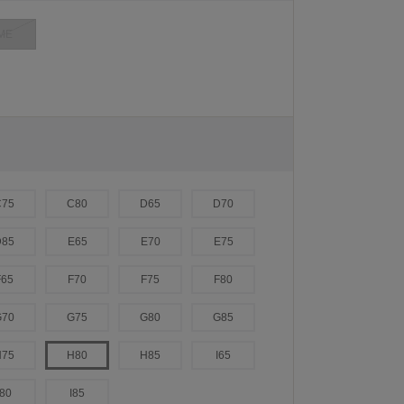
ME
C75
C80
D65
D70
D85
E65
E70
E75
F65
F70
F75
F80
G70
G75
G80
G85
H75
H80
H85
I65
I80
I85