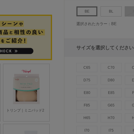
BE
BL
選択されたカラー：BE
サイズを選択してください
C65
C70
D75
D80
E80
E85
F85
G65
H65
H70
I70
I75