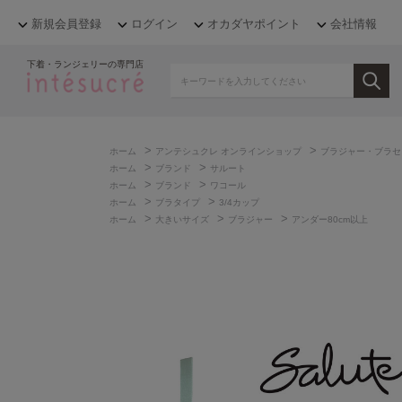
新規会員登録
ログイン
オカダヤポイント
会社情報
下着・ランジェリーの専門店
>
>
ホーム
アンテシュクレ オンラインショップ
ブラジャー・ブラセ
>
>
ホーム
ブランド
サルート
>
>
ホーム
ブランド
ワコール
>
>
ホーム
ブラタイプ
3/4カップ
>
>
>
ホーム
大きいサイズ
ブラジャー
アンダー80cm以上