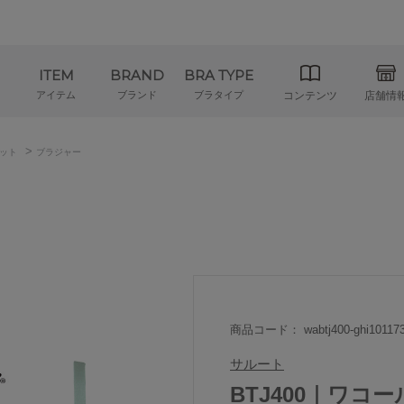
ITEM
BRAND
BRA TYPE
アイテム
ブランド
ブラタイプ
コンテンツ
店舗情
>
ット
ブラジャー
商品コード： wabtj400-ghi10117
サルート
BTJ400｜ワコ