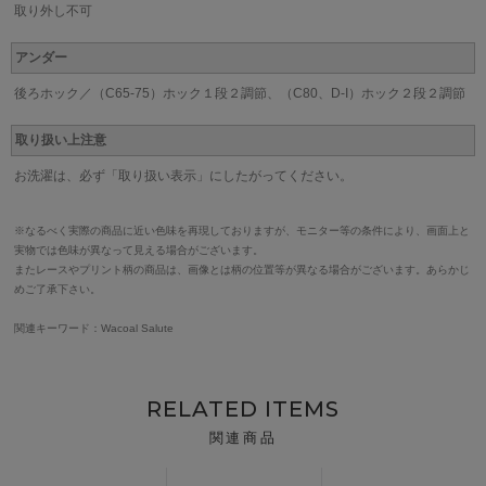
取り外し不可
アンダー
後ろホック／（C65-75）ホック１段２調節、（C80、D-I）ホック２段２調節
取り扱い上注意
お洗濯は、必ず「取り扱い表示」にしたがってください。
※なるべく実際の商品に近い色味を再現しておりますが、モニター等の条件により、画面上と
実物では色味が異なって見える場合がございます。
またレースやプリント柄の商品は、画像とは柄の位置等が異なる場合がございます。あらかじ
めご了承下さい。
関連キーワード：Wacoal Salute
RELATED ITEMS
関連商品