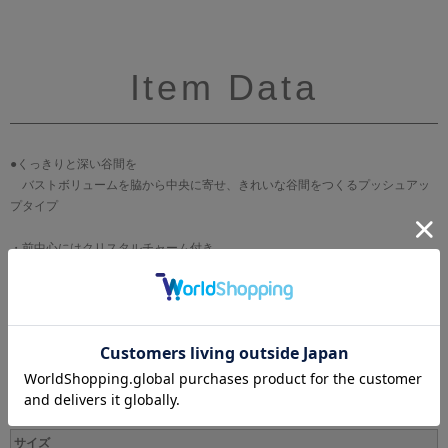
Item Data
●くっきりと深い谷間を
バストボリュームを脇から中央に寄せ、きれいな谷間をつくるプッシュアッ
プタイプ
・前中心にはクリスタルチャーム付き
・カップのレースとアップリケにはラメ糸を使用
・カップには刺繍の柄に合わせたプリントレースを使用（GBカラーのみ）
・カップのアップリケにはスワロフスキー・クリスタルを使用
・アップリケはデイジーの花をイメージ
ブランド
WACOAL[ワコール]
サイズ