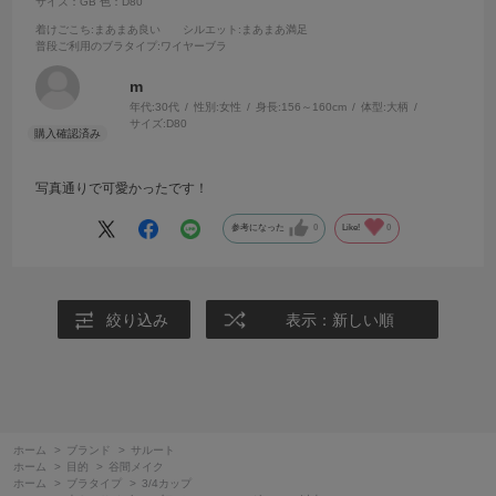
サイズ：GB
色：D80
着けごこち
:まあまあ良い
シルエット
:まあまあ満足
普段ご利用のブラタイプ
:ワイヤーブラ
m
年代:
30代
性別:
女性
身長:
156～160cm
体型:
大柄
サイズ:
D80
写真通りで可愛かったです！
参考になった
0
Like!
0
絞り込み
表示：新しい順
ホーム
>
ブランド
>
サルート
ホーム
>
目的
>
谷間メイク
ホーム
>
ブラタイプ
>
3/4カップ