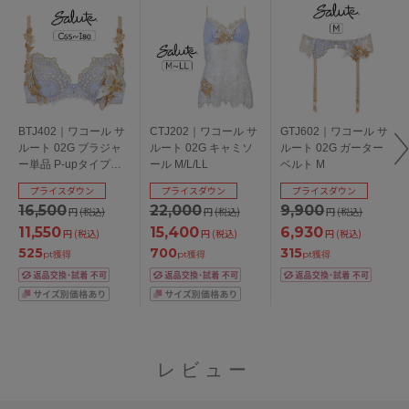
BTJ402｜ワコール サ
CTJ202｜ワコール サ
GTJ602｜ワコール サ
ルート 02G ブラジャ
ルート 02G キャミソ
ルート 02G ガーター
ー単品 P-upタイプ
ール M/L/LL
ベルト M
CDEFGHIカップ アン
プライスダウン
プライスダウン
プライスダウン
ダー65/70/75/80cm
16,500
22,000
9,900
円
(税込)
円
(税込)
円
(税込)
11,550
15,400
6,930
円
(税込)
円
(税込)
円
(税込)
525
700
315
pt獲得
pt獲得
pt獲得
レビュー