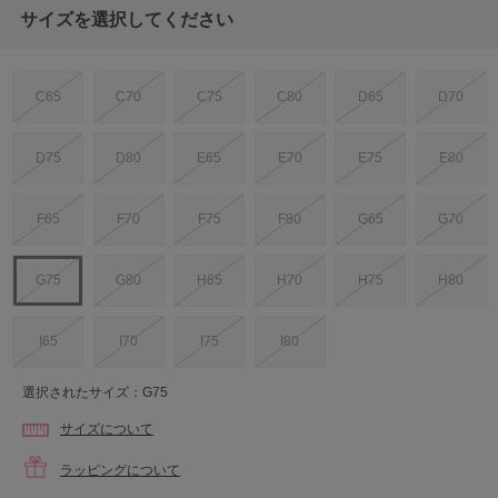
サイズを選択してください
C65
C70
C75
C80
D65
D70
D75
D80
E65
E70
E75
E80
F65
F70
F75
F80
G65
G70
G75
G80
H65
H70
H75
H80
I65
I70
I75
I80
選択されたサイズ：G75
サイズについて
ラッピングについて